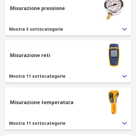
da quattro criteri operativi:
Misurazione pressione
tipo di grandezza da misurare: temperatura,
pressione, corrente, forza, campo
Mostra 3 sottocategorie
elettromagnetico, ecc.;
precisione richiesta: da strumenti di classe
industriale a quelli certificati per laboratori
Misurazione reti
metrologici (es. ISO/IEC 17025);
ambiente di utilizzo: in campo, privilegia
strumenti di misura con grado di protezione
Mostra 11 sottocategorie
IP, autonomia prolungata e robustezza; in
laboratorio, punta su stabilità e risoluzione;
portabilità vs integrazione: modelli palmari
Misurazione temperatura
per ispezioni rapide, strumenti da banco
per test ripetibili, interfacce per
automazione in produzione.
Mostra 11 sottocategorie
Utilizza i filtri del catalogo per restringere