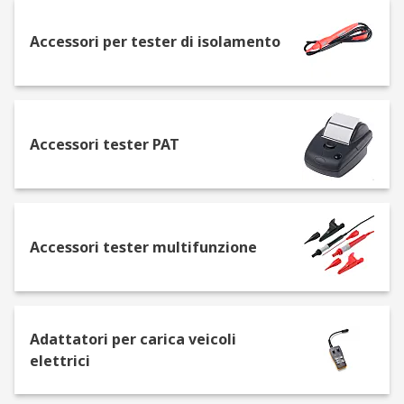
Perché servono strumenti di misure
Accessori per tester di isolamento
elettriche?
I tester delle installazioni elettriche e i loro
diversi accessori sono progettati per lavorare in
sicurezza e garantire che il cablaggio sia
Accessori tester PAT
conforme agli standard legislativi. Perché
l'ambiente di lavoro possa essere considerato
sicuro, tutti i cavi e le apparecchiature elettriche
devono infatti essere controllati e sottoposti a un
rigido controllo della qualità usando uno
Accessori tester multifunzione
strumento elettrico di misura come l'analizzatore
multifunzione dei tester elettrici.
Nel catalogo RS disponiamo di una vasta gamma
Adattatori per carica veicoli
di tester per installazioni elettriche con una
elettrici
scelta di categorie di sicurezza da CAT II a CAT IV.
Ad esempio è possibile trovare numerosi modelli