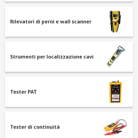
incorporati che misurano la corrente residua
(tester corrente). Sono progettati per scattare se
la corrente residua diventa troppo elevata. Si
Rilevatori di perni e wall scanner
usano per la protezione da incendi elettrici o
dall'elettrocuzione, in conformità con BS7671
Che cosa significa BS7671?
Strumenti per localizzazione cavi
BS7671 è la rigorosa serie di norme applicate nel
Regno Unito, in vigore dal 1882 e che hanno
avuto molte edizioni e modifiche nel corso degli
anni.
Tester PAT
Nel catalogo RS disponiamo di alcuni multimetri
che possono effettuare tutti i test necessari per
la certificazione nel settore industriale,
commerciale e dei cablaggi domestici.
Tester di continuità