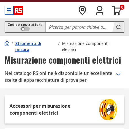
0
Codice costruttore
/
Strumenti di
/
Misurazione componenti
misura
elettrici
Misurazione componenti elettrici
Nel catalogo RS online è disponibile un'eccellente
scelta di apparecchiature di prova per
installazioni elettriche. Per la misurazione
componenti elettrici offriamo, ad esempio,
analizzatori di terra e resistenza a massa,
Accessori per misurazione
analizzatori di isolamento e tester per
componenti elettrici
l'impedenza d'anello, oltre a una gamma
completa di accessori.