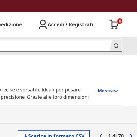
0
pedizione
Accedi / Registrati
ecise e versatili. Ideali per pesare
Mostra
 precisione. Grazie alle loro dimensioni
iù richieste ci sono le bilance con gancio,
tezza.
Scarica in formato CSV
1
di
70