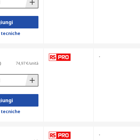
iungi
 tecniche
-
)
74,97 €/unità
iungi
 tecniche
-