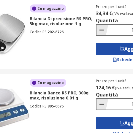
iamo con marchi leader del settore come Kern, RS PRO e Adam E
Prezzo per 1 unità
In magazzino
cienti per le nostre bilance da banco, con e senza gancio, c
34,34 €
(IVA esclusa
Bilancia Di precisione RS PRO,
Quantità
5kg max, risoluzione 1 g
Codice RS
202-8726
Agg
Schede
Prezzo per 1 unità
In magazzino
124,16 €
(IVA esclu
Bilancia Banco RS PRO, 300g
Quantità
max, risoluzione 0.01 g
Codice RS
805-6676
Agg