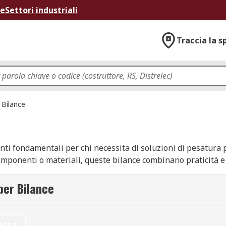
ne
Settori industriali
Traccia la s
Bilance
ti fondamentali per chi necessita di soluzioni di pesatura pr
componenti o materiali, queste bilance combinano praticità e
istretti, offrendo una notevole portabilità. Tra le opzioni p
 modelli calibrati, progettati per garantire la massima accura
per Bilance
etta