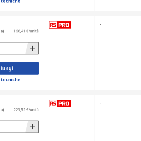
 tecniche
-
sa)
166,41 €/unità
iungi
 tecniche
-
sa)
223,52 €/unità