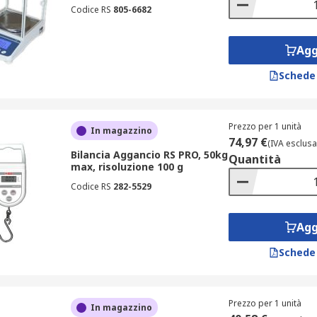
Codice RS
805-6682
Agg
Schede
Prezzo per 1 unità
In magazzino
74,97 €
(IVA esclusa
Bilancia Aggancio RS PRO, 50kg
Quantità
max, risoluzione 100 g
Codice RS
282-5529
Agg
Schede
Prezzo per 1 unità
In magazzino