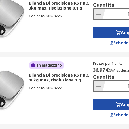
Bilancia Di precisione RS PRO,
Quantità
3kg max, risoluzione 0.1 g
in dimensioni per adattarsi a diverse necessità:
Codice RS
202-8725
;
Agg
Schede
applicazioni di precisione a pesature di oggetti più ingomb
la taratura
Prezzo per 1 unità
In magazzino
36,97 €
(IVA esclusa
Bilancia Di precisione RS PRO,
Quantità
10kg max, risoluzione 1 g
risultati precisi e costanti nel tempo. Con l’uso frequente, l
Codice RS
202-8727
nte il dispositivo. RS offre opzioni tarate già in fase di acqu
andard di qualità. Non dimenticare di esplorare anche gli acces
Agg
egna
Schede