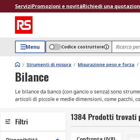
Servizi
Promozioni e novità
Richiedi una quotazio
Menu
Codice costruttore
/
Strumenti di misura
/
Misurazione peso e forza
/
Bilance
Le bilance da banco (con gancio o senza) sono strumen
articoli di piccole e medie dimensioni, come pacchi, 
compatte, si adattano perfettamente a spazi di lavoro r
particolarmente utili per applicazioni specifiche, e i
1384 Prodotti trovati 
Filtri
Differenze fra bilance
Confronta (0/8)
Res