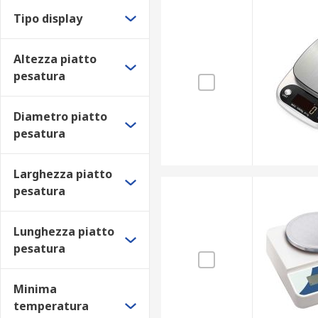
Per offrire soluzioni affidabili e durature, collabor
Tipo display
possono contare su opzioni di consegna rapide ed effi
giorni lavorativi.
Altezza piatto
pesatura
Diametro piatto
pesatura
Larghezza piatto
pesatura
Lunghezza piatto
pesatura
Minima
temperatura