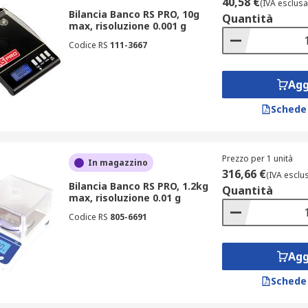
40,58 €
(IVA esclusa
Bilancia Banco RS PRO, 10g
Quantità
max, risoluzione 0.001 g
Codice RS
111-3667
Agg
Schede
Prezzo per 1 unità
In magazzino
316,66 €
(IVA esclu
Bilancia Banco RS PRO, 1.2kg
Quantità
max, risoluzione 0.01 g
Codice RS
805-6691
Agg
Schede