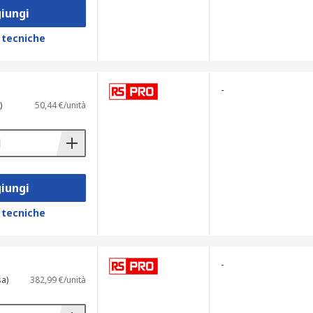
iungi
 tecniche
-
)
50,44 €/unità
iungi
 tecniche
-
sa)
382,99 €/unità