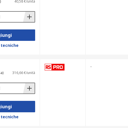
)
40,58 €/unità
iungi
 tecniche
-
sa)
316,66 €/unità
iungi
 tecniche