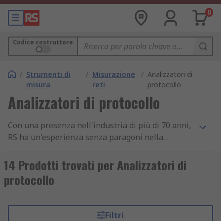
0
Codice costruttore
/
Strumenti di
/
Misurazione
/
Analizzatori di
misura
reti
protocollo
Analizzatori di protocollo
Con una presenza nell'industria di più di 70 anni,
RS ha un'esperienza senza paragoni nella
fornitura alle imprese di ricambi essenziali e
componenti Analizzatori di protocollo.
14 Prodotti trovati per Analizzatori di
Attualmente supportiamo ingegneri in tutto il
protocollo
mondo, distribuendo prodotti Analizzatori di
protocollo e altri prodotti Apparecchiature di test
per reti e cavi dati a clienti in più di 160 paesi, i
Filtri
quali si possono affidare alla qualità dei nostri