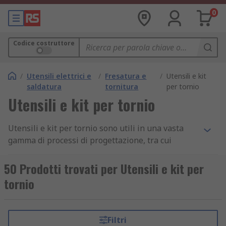
0
Codice costruttore
/
Utensili elettrici e
/
Fresatura e
/
Utensili e kit
saldatura
tornitura
per tornio
Utensili e kit per tornio
Utensili e kit per tornio sono utili in una vasta
gamma di processi di progettazione, tra cui
taglio, sagomatura, rotazione (rotazione di un
pezzo per tagliare materiale indesiderato) e
50 Prodotti trovati per Utensili e kit per
foratura (realizzazione di fori con utensili
tornio
rotanti). Tutti questi processi richiedono
solitamente una macchina di tornitura o un
tornio, un pezzo e alcuni utensili da tornio.
Filtri