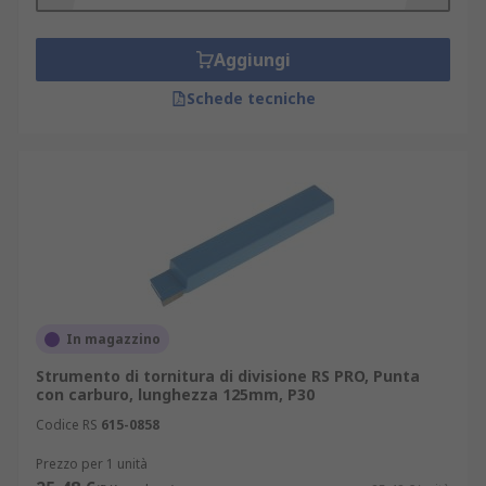
sgrossatura, utensile di finitura, strumento
di separazione, attrezzo di alesaggio,
Aggiungi
utensile per filettatura esterna e utensile
per filettatura interna.
Schede tecniche
Potresti anche essere alla ricerca di:
Tornio che separa le lame
Tornio che separa i blocchi
Portafiletti e barre per tornio
Barre di alesaggio
In magazzino
Strumento di tornitura di divisione RS PRO, Punta
con carburo, lunghezza 125mm, P30
Codice RS
615-0858
Prezzo per 1 unità