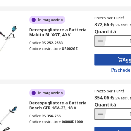
Prezzo per 1 unità
In magazzino
372,66 €
(IVA esclu
Decespugliatore a Batteria
Quantità
Makita BL XGT, 40 V
Codice RS
252-2583
Codice costruttore
UR002GZ
Agg
Schede
Prezzo per 1 unità
In magazzino
354,06 €
(IVA esclu
Decespugliatore a Batteria
Quantità
Bosch GFR 18V-23, 18 V
Codice RS
356-756
Codice costruttore
06008D1000