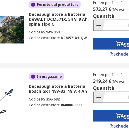
Prezzo per 1 unità
Fornito dal produttore
573,27 €
(IVA esclu
Decespugliatore a Batteria
Quantità
DeWALT DCM571X, 54 V, 9 Ah,
spina Tipo C
Codice RS
141-959
Codice costruttore
DCM571X1-QW
Agg
Schede
Prezzo per 1 unità
In magazzino
319,24 €
(IVA esclu
Decespugliatore a Batteria
Quantità
Bosch GRT 18V-33, 18 V, 4 Ah
Codice RS
356-682
Codice costruttore
06008D0000
Agg
Schede