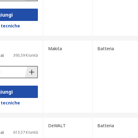
iungi
 tecniche
Makita
Batteria
sa)
393,59 €/unità
iungi
 tecniche
DeWALT
Batteria
sa)
613,57 €/unità