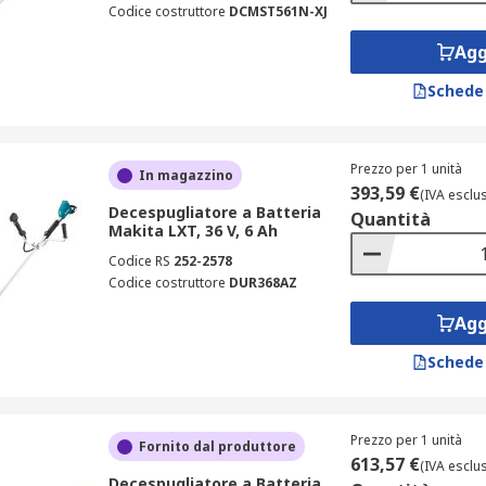
Codice costruttore
DCMST561N-XJ
Agg
Schede
Prezzo per 1 unità
In magazzino
393,59 €
(IVA esclu
Decespugliatore a Batteria
Quantità
Makita LXT, 36 V, 6 Ah
Codice RS
252-2578
Codice costruttore
DUR368AZ
Agg
Schede
Prezzo per 1 unità
Fornito dal produttore
613,57 €
(IVA esclu
Decespugliatore a Batteria