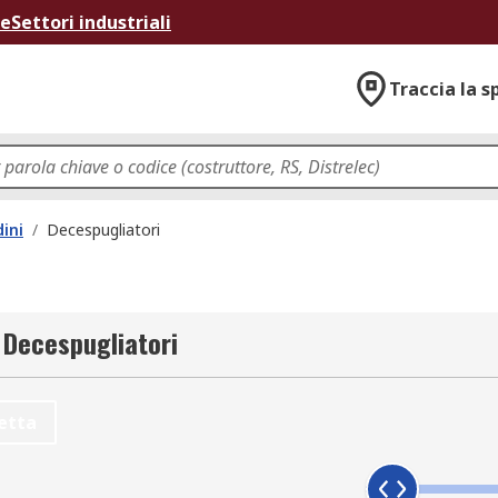
ne
Settori industriali
Traccia la s
ini
/
Decespugliatori
r Decespugliatori
etta