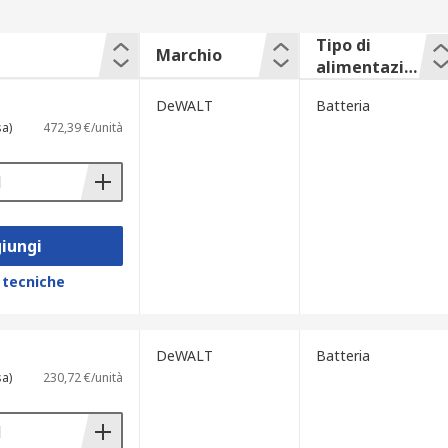
Tipo di
Marchio
alimentazio
ne
DeWALT
Batteria
sa)
472,39 €/unità
iungi
 tecniche
DeWALT
Batteria
sa)
230,72 €/unità