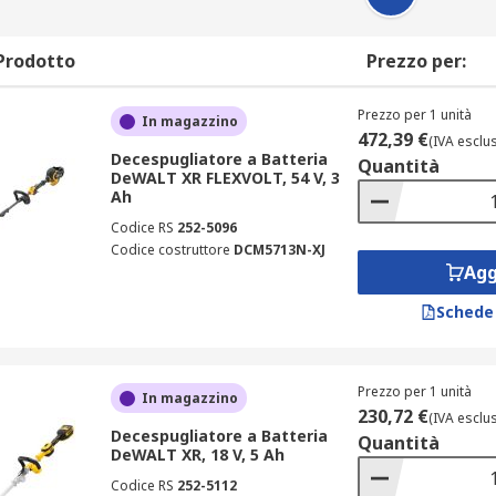
Prodotto
Prezzo per:
Prezzo per 1 unità
In magazzino
472,39 €
(IVA esclu
Decespugliatore a Batteria
Quantità
DeWALT XR FLEXVOLT, 54 V, 3
Ah
Codice RS
252-5096
Codice costruttore
DCM5713N-XJ
Agg
Schede
Prezzo per 1 unità
In magazzino
230,72 €
(IVA esclu
Decespugliatore a Batteria
Quantità
DeWALT XR, 18 V, 5 Ah
Codice RS
252-5112