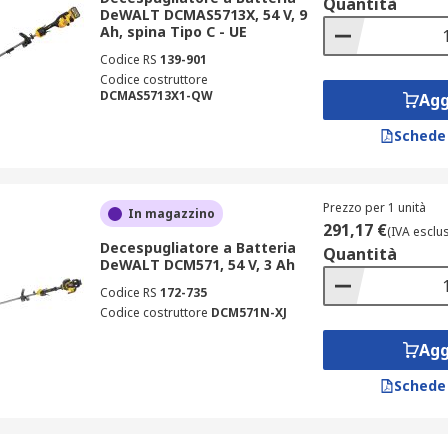
Quantità
DeWALT DCMAS5713X, 54 V, 9
Ah, spina Tipo C - UE
Codice RS
139-901
Codice costruttore
DCMAS5713X1-QW
Agg
Schede
Prezzo per 1 unità
In magazzino
291,17 €
(IVA esclu
Decespugliatore a Batteria
Quantità
DeWALT DCM571, 54 V, 3 Ah
Codice RS
172-735
Codice costruttore
DCM571N-XJ
Agg
Schede