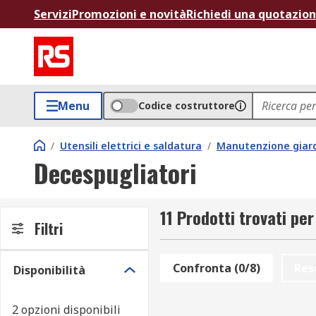
Servizi
Promozioni e novità
Richiedi una quotazio
Menu
Codice costruttore
/
Utensili elettrici e saldatura
/
Manutenzione giard
Decespugliatori
11 Prodotti trovati pe
Filtri
Confronta (0/8)
Res
Disponibilità
2 opzioni disponibili