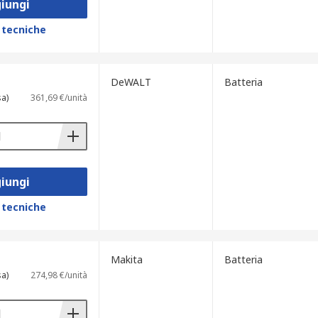
iungi
 tecniche
DeWALT
Batteria
sa)
361,69 €/unità
iungi
 tecniche
Makita
Batteria
sa)
274,98 €/unità