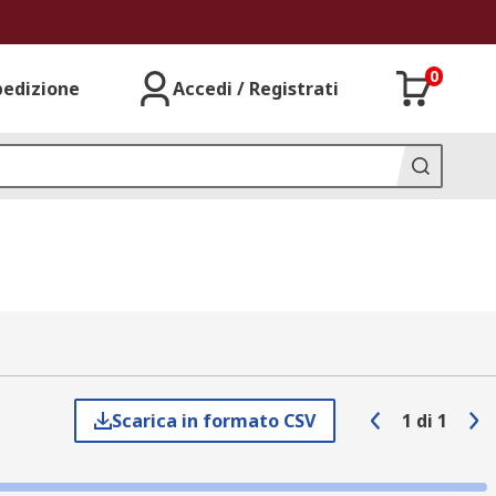
0
pedizione
Accedi / Registrati
Scarica in formato CSV
1
di
1