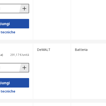
iungi
 tecniche
DeWALT
Batteria
sa)
291,17 €/unità
iungi
 tecniche