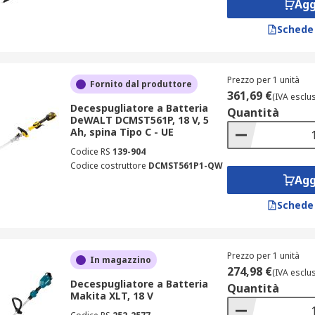
Agg
Schede
Prezzo per 1 unità
Fornito dal produttore
361,69 €
(IVA esclu
Decespugliatore a Batteria
Quantità
DeWALT DCMST561P, 18 V, 5
Ah, spina Tipo C - UE
Codice RS
139-904
Codice costruttore
DCMST561P1-QW
Agg
Schede
Prezzo per 1 unità
In magazzino
274,98 €
(IVA esclu
Decespugliatore a Batteria
Quantità
Makita XLT, 18 V