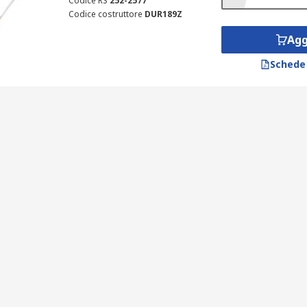
Codice RS
252-2577
Codice costruttore
DUR189Z
Agg
Schede