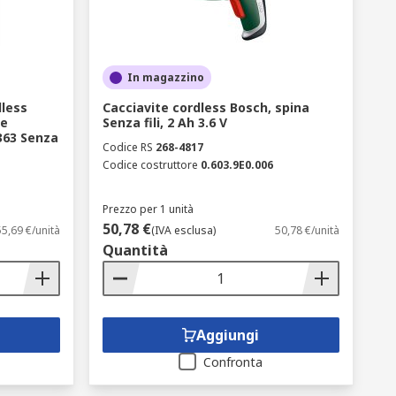
In magazzino
dless
Cacciavite cordless Bosch, spina
le
Senza fili, 2 Ah 3.6 V
363 Senza
Codice RS
268-4817
Codice costruttore
0.603.9E0.006
Prezzo per 1 unità
50,78 €
5,69 €/unità
(IVA esclusa)
50,78 €/unità
Quantità
Aggiungi
Confronta