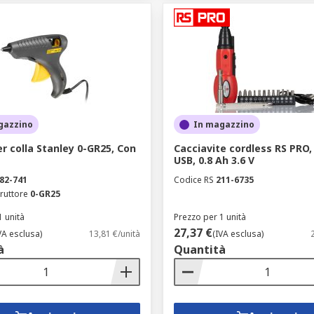
gazzino
In magazzino
er colla Stanley 0-GR25, Con
Cacciavite cordless RS PRO,
USB, 0.8 Ah 3.6 V
82-741
Codice RS
211-6735
ruttore
0-GR25
1 unità
Prezzo per 1 unità
27,37 €
VA esclusa)
13,81 €/unità
(IVA esclusa)
à
Quantità