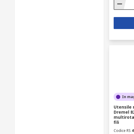
In ma
Utensile 
Dremel 82
multirota
fili
Codice RS
4