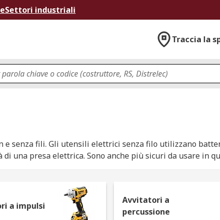
ne
Settori industriali
Traccia la s
e senza fili. Gli utensili elettrici senza filo utilizzano batt
tà di una presa elettrica. Sono anche più sicuri da usare in
Avvitatori a
ri a impulsi
percussione
eali per fissaggi rapidi e punti difficili da raggiungere. Ino