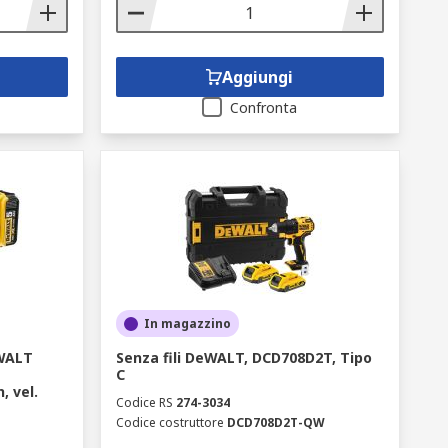
Aggiungi
Confronta
In magazzino
eWALT
Senza fili DeWALT, DCD708D2T, Tipo
C
, vel.
Codice RS
274-3034
Codice costruttore
DCD708D2T-QW