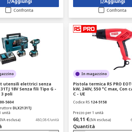
Aggiungi
Aggiungi
Confronta
Confronta
gazzino
In magazzino
t utensili elettrici senza
Pistola termica RS PRO EOT
131TJ 18V Senza fili Tipo G -
kW, 240V, 550 °C max, Con c
 3 poli
C - UE
00-5604
Codice RS
124-5158
ruttore
DLX2131TJ
1 unità
Prezzo per 1 unità
60,11 €
(IVA esclusa)
480,08 €/unità
(IVA esclusa)
à
Quantità