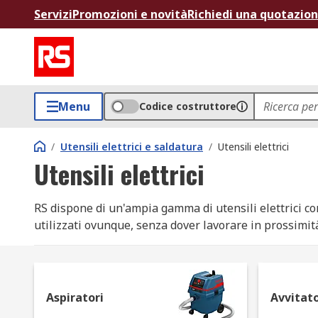
Servizi
Promozioni e novità
Richiedi una quotazio
Menu
Codice costruttore
/
Utensili elettrici e saldatura
/
Utensili elettrici
Utensili elettrici
RS dispone di un'ampia gamma di utensili elettrici con 
utilizzati ovunque, senza dover lavorare in prossimi
impigliati o subire un taglio accidentale.
Vantaggi degli utensili senza filo:
Aspiratori
Avvitato
Pratici: possono essere spostati con te e sono id