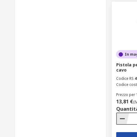
In ma
Pistola p
cavo
Codice RS
4
Codice cost
Prezzo per 
13,81 €
(I
Quantit