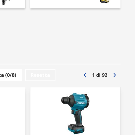
atori
a percussione, pistole sparachiodi,
 sono tutti utilizzati per una serie di
 verniciatura, riscaldamento. Gli utensili
a (0/8)
Resetta
1
di
92