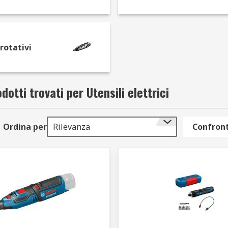
li elettrici?
 trapani, smerigliatrici angolari, fresatrici, cacciaviti,
Avvit
 rotativi
pistole termiche, utensili rotanti e utensili multifunzione, che
atura, levigatura, smerigliatura, instradamento, lucidatura,
dotti trovati per Utensili elettrici
Ordina per
Rilevanza
Confront