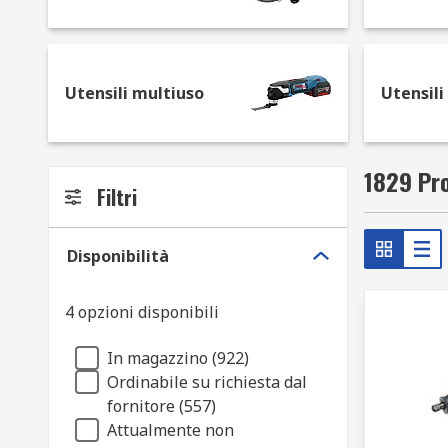
Dove vengono generalmente utilizzati gli utensi
La vasta gamma di utensili elettrici più comuni include
Utensili multiuso
Utensili
levigatrici, seghe,
Seghetti alternativi
, lucidatrici, 
applicazioni diverse, come perforazione, taglio, sagom
elettrici sono utilizzati in tutti i settori.
1829 Pro
Filtri
Disponibilità
4 opzioni disponibili
In magazzino (922)
Ordinabile su richiesta dal
fornitore (557)
Attualmente non