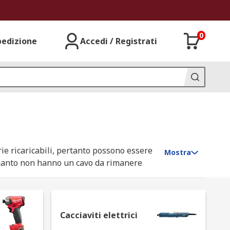
0
pedizione
Accedi / Registrati
erie ricaricabili, pertanto possono essere
Mostra
 quanto non hanno un cavo da rimanere
Cacciaviti elettrici
ltre, con una batteria supplementare