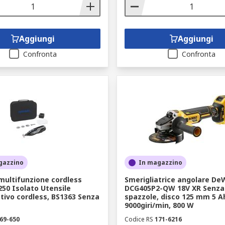
Aggiungi
Aggiungi
Confronta
Confronta
gazzino
In magazzino
multifunzione cordless
Smerigliatrice angolare D
50 Isolato Utensile
DCG405P2-QW 18V XR Senza
tivo cordless, BS1363 Senza
spazzole, disco 125 mm 5 Ah
9000giri/min, 800 W
69-650
Codice RS
171-6216