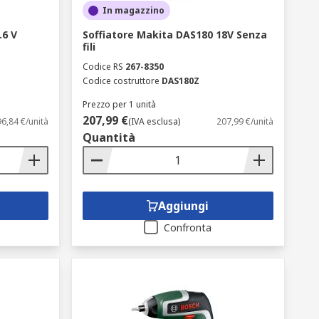
In magazzino
.6 V
Soffiatore Makita DAS180 18V Senza
fili
Codice RS
267-8350
Codice costruttore
DAS180Z
Prezzo per 1 unità
207,99 €
96,84 €/unità
(IVA esclusa)
207,99 €/unità
Quantità
Aggiungi
Confronta