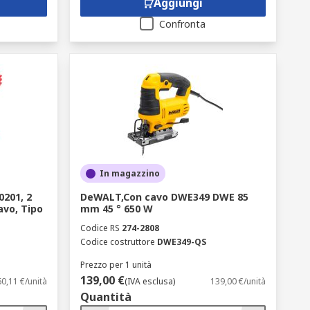
Aggiungi
Confronta
In magazzino
0201, 2
DeWALT,Con cavo DWE349 DWE 85
avo, Tipo
mm 45 ° 650 W
Codice RS
274-2808
Codice costruttore
DWE349-QS
Prezzo per 1 unità
139,00 €
60,11 €/unità
(IVA esclusa)
139,00 €/unità
Quantità