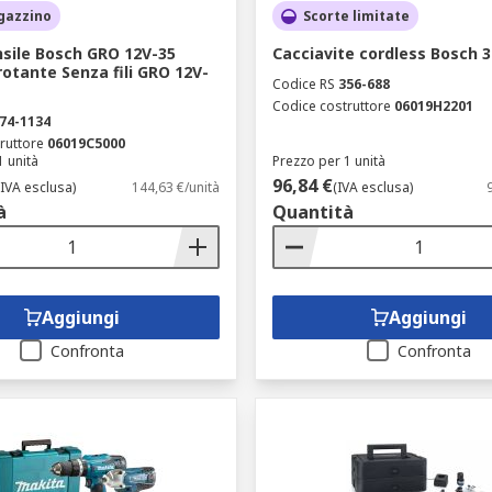
gazzino
Scorte limitate
nsile Bosch GRO 12V-35
Cacciavite cordless Bosch 3
rotante Senza fili GRO 12V-
Codice RS
356-688
Codice costruttore
06019H2201
74-1134
ruttore
06019C5000
1 unità
Prezzo per 1 unità
96,84 €
(IVA esclusa)
144,63 €/unità
(IVA esclusa)
à
Quantità
Aggiungi
Aggiungi
Confronta
Confronta