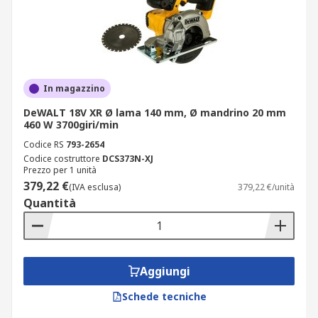
In magazzino
DeWALT 18V XR Ø lama 140 mm, Ø mandrino 20 mm
460 W 3700giri/min
Codice RS
793-2654
Codice costruttore
DCS373N-XJ
Prezzo per 1 unità
379,22 €
(IVA esclusa)
379,22 €/unità
Quantità
Aggiungi
Schede tecniche