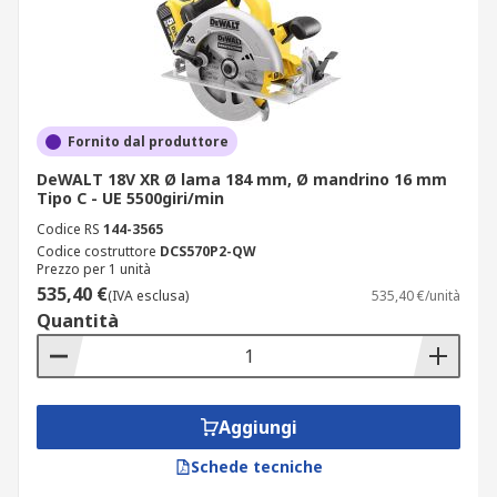
Fornito dal produttore
DeWALT 18V XR Ø lama 184 mm, Ø mandrino 16 mm
Tipo C - UE 5500giri/min
Codice RS
144-3565
Codice costruttore
DCS570P2-QW
Prezzo per 1 unità
535,40 €
(IVA esclusa)
535,40 €/unità
Quantità
Aggiungi
Schede tecniche