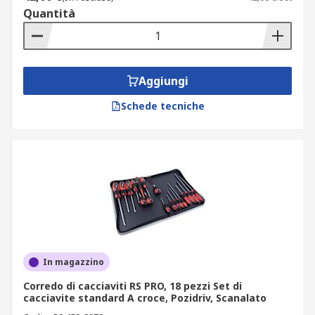
Quantità
supporto rapido ed efficace. Non perdere
l’occasione di equipaggiarti con un nuovo set
giraviti per portare ogni lavoro a termine con
precisione e affidabilità.
Aggiungi
Schede tecniche
In magazzino
Corredo di cacciaviti RS PRO, 18 pezzi Set di
cacciavite standard A croce, Pozidriv, Scanalato