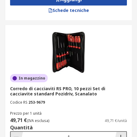
Set cacciaviti e giraviti dei
Schede tecniche
migliori marchi
Per garantire prestazioni elevate, su RS trovi set
di cacciaviti e kit cacciaviti dei migliori marchi:
Wera: eccellenza in innovazione e qualità
dei materiali;
RS PRO: affidabilità e ottimo rapporto
In magazzino
qualità-prezzo;
Corredo di cacciaviti RS PRO, 10 pezzi Set di
Facom: strumenti progettati per i
cacciavite standard Pozidriv, Scanalato
professionisti più esigenti;
Codice RS
253-9679
Wiha: specialista nei kit cacciaviti di
Prezzo per 1 unità
precisione;
49,71 €
(IVA esclusa)
49,71 €/unità
Stanley: uno dei brand più noti per utensili
Quantità
manuali;