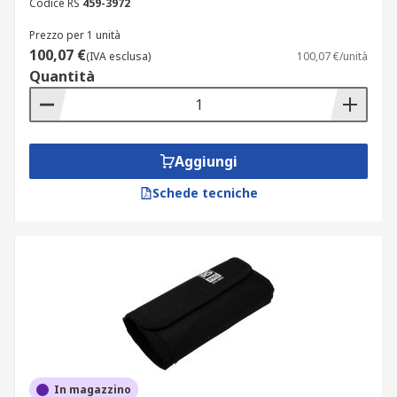
Codice RS
459-3972
Prezzo per 1 unità
100,07 €
(IVA esclusa)
100,07 €/unità
Quantità
Aggiungi
Schede tecniche
In magazzino