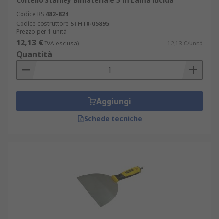
Coltello Stanley Bimateriale 5 m Lama lucida
Codice RS
482-824
Codice costruttore
STHT0-05895
Prezzo per 1 unità
12,13 €
(IVA esclusa)
12,13 €/unità
Quantità
Aggiungi
Schede tecniche