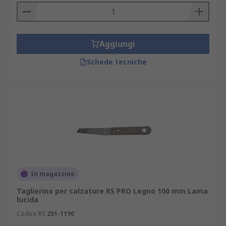
teglia (nel caso di applicazioni culinarie)
oppure coperture (se impiegata per altri
usi).
Aggiungi
Schede tecniche
In magazzino
Taglierino per calzature RS PRO Legno 100 mm Lama
lucida
Codice RS
251-1190