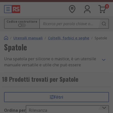
0
Codice costruttore
/
Utensili manuali
/
Coltelli, forbici e seghe
/
Spatole
Spatole
Una spatola per silicone o mastice, è un utensile
manuale versatile e utile che può essere
utilizzato per l'applicazione di diversi materiali di
riempimento, ad esempio stucco per legno,
18 Prodotti trovati per Spatole
composto per cartongesso e altri.
Applicazioni di una spatola
Filtri
Le lame per spatola stucco possono essere
Ordina per
Rilevanza