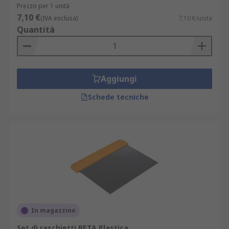
Prezzo per 1 unità
7,10 €
(IVA esclusa)
7,10 €/unità
Quantità
Aggiungi
Schede tecniche
In magazzino
Set di raschietti BETA Plastica