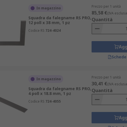
Prezzo per 1 unità
In magazzino
85,58 €
(IVA esclusa
Squadra da falegname RS PRO,
Quantità
12 poll x 38 mm, 1 pz
Codice RS
724-4024
Agg
Schede
Prezzo per 1 unità
In magazzino
30,41 €
(IVA esclusa
Squadra da falegname RS PRO,
Quantità
4 poll x 18.8 mm, 1 pz
Codice RS
724-4055
Agg