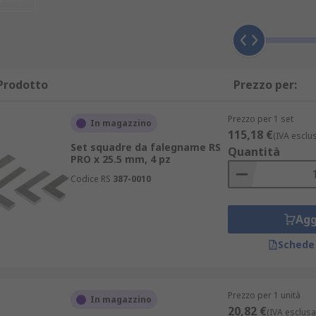
re in lunghezza per adattarsi ad ambienti di lavoro piccoli 
i angoli di un dato elemento, siano corretti e contrassegnare
Prodotto
Prezzo per:
gnami
Prezzo per 1 set
In magazzino
115,18 €
(IVA esclu
à di materiali.
Set squadre da falegname RS
Quantità
PRO x 25.5 mm, 4 pz
o, alluminio o acciaio.
Codice RS
387-0010
tallo per garantire che l'utensile rimanga preciso nel temp
Agg
e precisa. Viene realizzata in acciaio temprato di alta quali
ra inversa e finitura protettiva che protegge dalla ruggine e
Schede
isure di squadra a cappello, ideale per lavori di tracciatura
Prezzo per 1 unità
In magazzino
20,82 €
(IVA esclusa