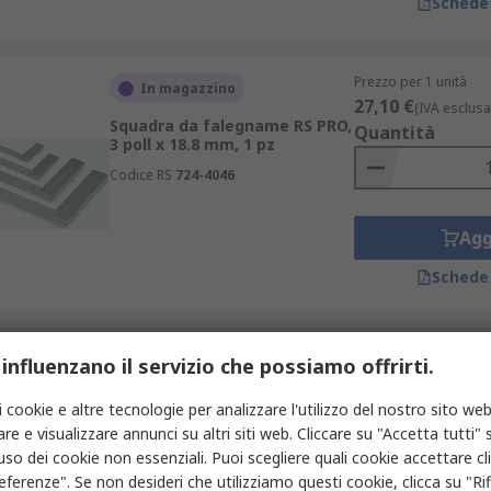
Schede
Prezzo per 1 unità
In magazzino
27,10 €
(IVA esclusa
Squadra da falegname RS PRO,
Quantità
3 poll x 18.8 mm, 1 pz
Codice RS
724-4046
Agg
Schede
Prezzo per 1 unità
 influenzano il servizio che possiamo offrirti.
In magazzino
42,78 €
(IVA esclusa
Squadra da falegname RS PRO,
Quantità
i cookie e altre tecnologie per analizzare l'utilizzo del nostro sito web
6 poll x 24.5 mm, 1 pz
re e visualizzare annunci su altri siti web. Cliccare su "Accetta tutti" s
Codice RS
724-4052
'uso dei cookie non essenziali. Puoi scegliere quali cookie accettare c
eferenze". Se non desideri che utilizziamo questi cookie, clicca su "Rifi