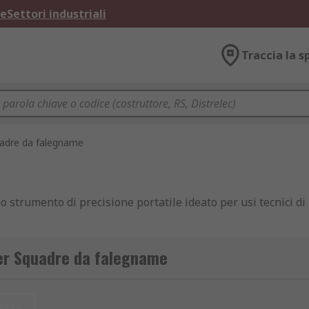
ne
Settori industriali
Traccia la s
adre da falegname
strumento di precisione portatile ideato per usi tecnici di 
per Squadre da falegname
 due pezzi diritti (stock e lama) che lavorano insieme per
o un utensile di precisione a forma di L.
etta