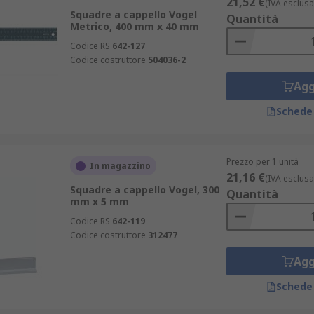
21,52 €
(IVA esclusa
Squadre a cappello Vogel
Quantità
Metrico, 400 mm x 40 mm
Codice RS
642-127
Codice costruttore
504036-2
Agg
Schede
Prezzo per 1 unità
In magazzino
21,16 €
(IVA esclusa
Squadre a cappello Vogel, 300
Quantità
mm x 5 mm
Codice RS
642-119
Codice costruttore
312477
Agg
Schede