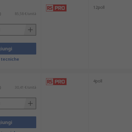
12poll
)
85,58 €/unità
iungi
 tecniche
4poll
)
30,41 €/unità
iungi