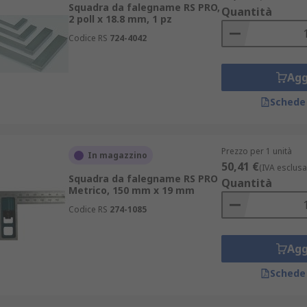
Squadra da falegname RS PRO,
Quantità
2 poll x 18.8 mm, 1 pz
Codice RS
724-4042
Agg
Schede
Prezzo per 1 unità
In magazzino
50,41 €
(IVA esclusa
Squadra da falegname RS PRO
Quantità
Metrico, 150 mm x 19 mm
Codice RS
274-1085
Agg
Schede