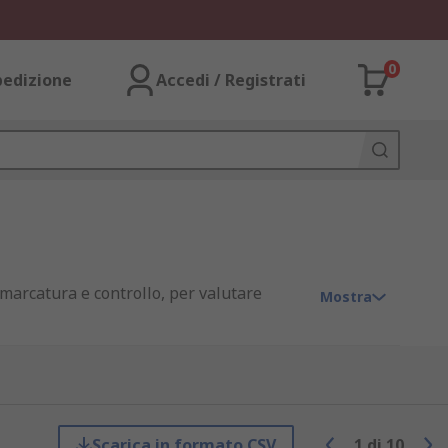
0
pedizione
Accedi / Registrati
marcatura e controllo, per valutare
Mostra
 creare un angolo retto a esattamente
Scarica in formato CSV
1
di
10