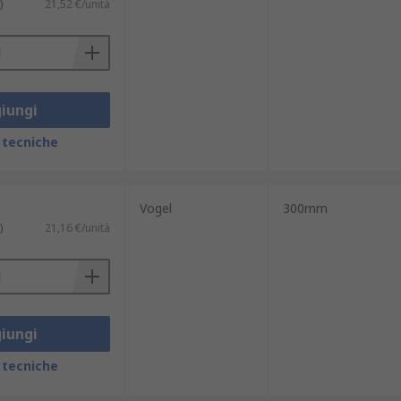
)
21,52 €/unità
iungi
 tecniche
Vogel
300mm
)
21,16 €/unità
iungi
 tecniche