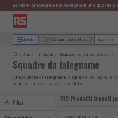
Servizi
Promozioni e novità
Richiedi una quotazio
Menu
Codice costruttore
/
Utensili manuali
/
Misurazione e marcatura
/
Squ
Squadre da falegname
Una squadra da falegname, o squadra per legno, è uno 
angoli e contrassegnare linee dritte.
Come si usa la squadra da falegname
199 Prodotti trovati 
Filtri
Una squadra da falegname professionale è composta da
90°. Le due parti si intercettano all'estremità creand
Confronta (0/8)
Res