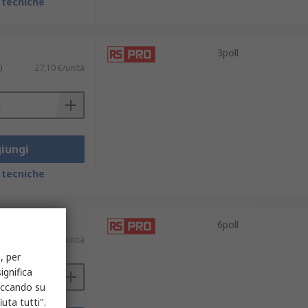
 tecniche
3poll
)
27,10 €/unità
iungi
 tecniche
6poll
)
42,78 €/unità
, per
ignifica
liccando su
uta tutti".