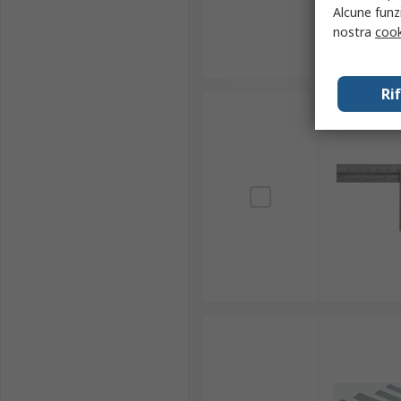
Alcune funzi
nostra
cook
Ri