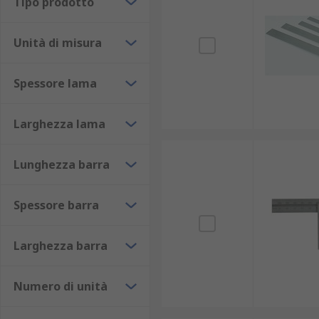
Tipo prodotto
Le squadre sono spesso utilizzate per:
Unità di misura
attività di lavorazione dei metalli,
Spessore lama
lavorazione del legno e falegnameria,
fabbricazione di lamiere,
Larghezza lama
posa di tetti,
lavori di bricolage e artigianato.
Lunghezza barra
Spessore barra
Larghezza barra
Numero di unità