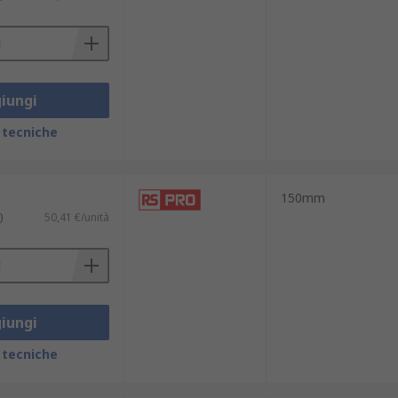
iungi
 tecniche
150mm
)
50,41 €/unità
iungi
 tecniche