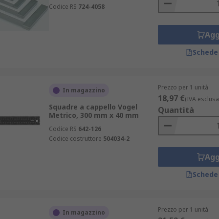
Codice RS
724-4058
Agg
Schede
Prezzo per 1 unità
In magazzino
18,97 €
(IVA esclusa
Squadre a cappello Vogel
Quantità
Metrico, 300 mm x 40 mm
Codice RS
642-126
Codice costruttore
504034-2
Agg
Schede
Prezzo per 1 unità
In magazzino