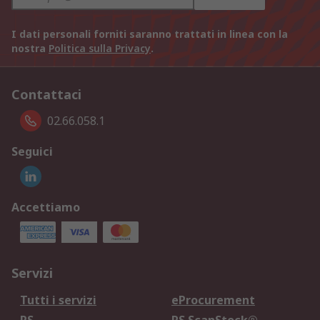
I dati personali forniti saranno trattati in linea con la
nostra
Politica sulla Privacy
.
Contattaci
02.66.058.1
Seguici
Accettiamo
Servizi
Tutti i servizi
eProcurement