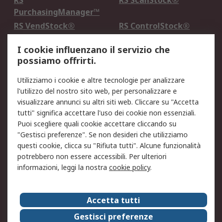
RS
RS ScanStock®
PurchasingManager™
RS VendStock®
RS ControlStock®
Servizio di taratura
MePA
I cookie influenzano il servizio che
possiamo offrirti.
Legale
Utilizziamo i cookie e altre tecnologie per analizzare
Informativa Cookie
Informativa Privacy -
l'utilizzo del nostro sito web, per personalizzare e
Aggiornata
visualizzare annunci su altri siti web. Cliccare su "Accetta
Email Security
Termini d'uso
tutti" significa accettare l'uso dei cookie non essenziali.
Condizioni di vendita
Condizioni generali di
Puoi scegliere quali cookie accettare cliccando su
servizio
"Gestisci preferenze". Se non desideri che utilizziamo
questi cookie, clicca su "Rifiuta tutti". Alcune funzionalità
Etica e responsabilità
potrebbero non essere accessibili. Per ulteriori
informazioni, leggi la nostra
cookie policy
.
Chi Siamo
Chi Siamo
Contattaci
Accetta tutti
Supporto
ESG
Gestisci preferenze
Carriere
RS Group