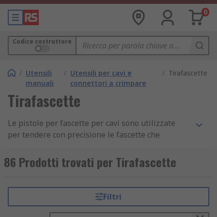
0
Codice costruttore
/
Utensili
/
Utensili per cavi e
/
Tirafascette
manuali
connettori a crimpare
Tirafascette
Le pistole per fascette per cavi sono utilizzate
per tendere con precisione le fascette che
tengono insieme i cavi. Questi utensili sono
progettati per fornire la soluzione ideale per il
86 Prodotti trovati per Tirafascette
tensionamento e il taglio di fascette per cavi per
attività molto specifiche. Le pistole per fascette
per cavi eliminano le estremità affilate e aiutano
Filtri
gli utenti nel processo di legatura.