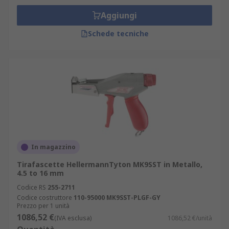
Aggiungi
Schede tecniche
In magazzino
Tirafascette HellermannTyton MK9SST in Metallo,
4.5 to 16 mm
Codice RS
255-2711
Codice costruttore
110-95000 MK9SST-PLGF-GY
Prezzo per 1 unità
1086,52 €
(IVA esclusa)
1086,52 €/unità