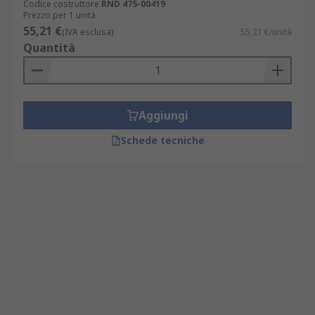
Codice costruttore
RND 475-00419
Prezzo per 1 unità
55,21 €
(IVA esclusa)
55,21 €/unità
Quantità
Aggiungi
Schede tecniche