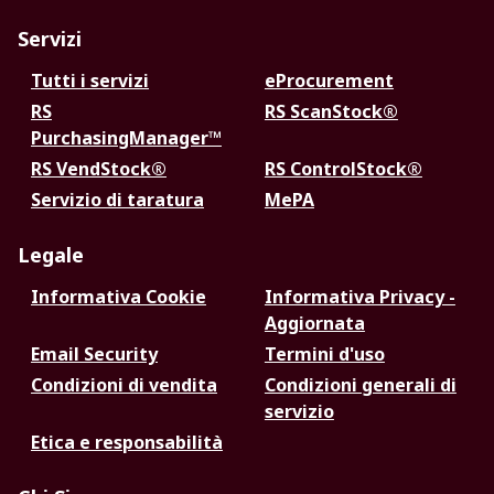
Servizi
Tutti i servizi
eProcurement
RS
RS ScanStock®
PurchasingManager™
RS VendStock®
RS ControlStock®
Servizio di taratura
MePA
Legale
Informativa Cookie
Informativa Privacy -
Aggiornata
Email Security
Termini d'uso
Condizioni di vendita
Condizioni generali di
servizio
Etica e responsabilità