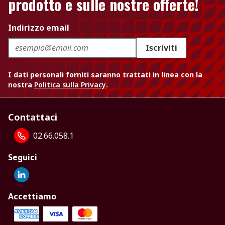
prodotto e sulle nostre offerte!
Indirizzo email
Iscriviti
I dati personali forniti saranno trattati in linea con la
nostra
Politica sulla Privacy
.
Contattaci
02.66.058.1
Seguici
Accettiamo