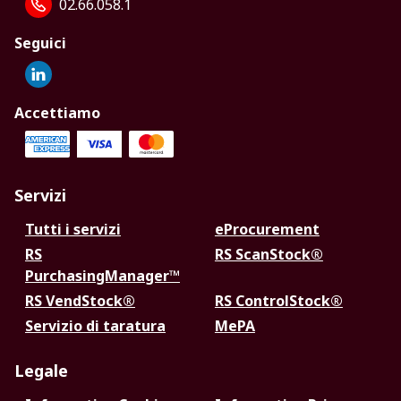
02.66.058.1
Seguici
Accettiamo
Servizi
Tutti i servizi
eProcurement
RS
RS ScanStock®
PurchasingManager™
RS VendStock®
RS ControlStock®
Servizio di taratura
MePA
Legale