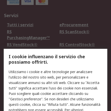
Servizi
Tutti i servizi
eProcurement
RS
RS ScanStock®
PurchasingManager™
RS VendStock®
RS ControlStock®
Servizio di taratura
MePA
I cookie influenzano il servizio che
possiamo offrirti.
Legale
Utilizziamo i cookie e altre tecnologie per analizzare
Informativa Cookie
Informativa Privacy -
l'utilizzo del nostro sito web, per personalizzare e
Aggiornata
visualizzare annunci su altri siti web. Cliccare su "Accetta
Email Security
Termini d'uso
tutti" significa accettare l'uso dei cookie non essenziali.
Condizioni di vendita
Condizioni generali di
Puoi scegliere quali cookie accettare cliccando su
servizio
"Gestisci preferenze". Se non desideri che utilizziamo
questi cookie, clicca su "Rifiuta tutti". Alcune funzionalità
Etica e responsabilità
potrebbero non essere accessibili. Per ulteriori