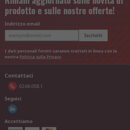
prodotto e sulle nostre offerte!
Indirizzo email
Iscriviti
I dati personali forniti saranno trattati in linea con la
nostra
Politica sulla Privacy
.
Contattaci
02.66.058.1
Seguici
Accettiamo