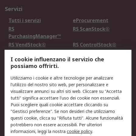
Servizi
Tutti i servizi
eProcurement
RS
RS ScanStock®
PurchasingManager™
RS VendStock®
RS ControlStock®
Servizio di taratura
MePA
I cookie influenzano il servizio che
possiamo offrirti.
Legale
Utilizziamo i cookie e altre tecnologie per analizzare
Informativa Cookie
Informativa Privacy -
l'utilizzo del nostro sito web, per personalizzare e
Aggiornata
visualizzare annunci su altri siti web. Cliccare su "Accetta
Email Security
Termini d'uso
tutti" significa accettare l'uso dei cookie non essenziali.
Condizioni di vendita
Condizioni generali di
Puoi scegliere quali cookie accettare cliccando su
servizio
"Gestisci preferenze". Se non desideri che utilizziamo
questi cookie, clicca su "Rifiuta tutti". Alcune funzionalità
Etica e responsabilità
potrebbero non essere accessibili. Per ulteriori
informazioni, leggi la nostra
cookie policy
.
Chi Siamo