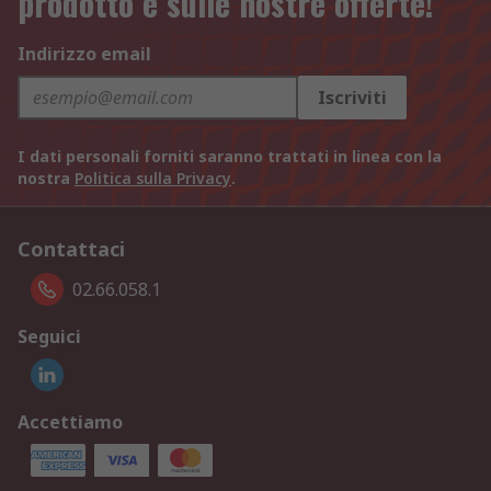
prodotto e sulle nostre offerte!
Indirizzo email
Iscriviti
I dati personali forniti saranno trattati in linea con la
nostra
Politica sulla Privacy
.
Contattaci
02.66.058.1
Seguici
Accettiamo