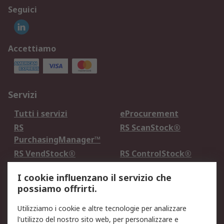
Seguici
Accettiamo
Servizi
Tutti i servizi
eProcurement
RS
RS ScanStock®
PurchasingManager™
RS VendStock®
RS ControlStock®
Servizio di taratura
MePA
I cookie influenzano il servizio che
possiamo offrirti.
Legale
Utilizziamo i cookie e altre tecnologie per analizzare
Informativa Cookie
Informativa Privacy -
l'utilizzo del nostro sito web, per personalizzare e
Aggiornata