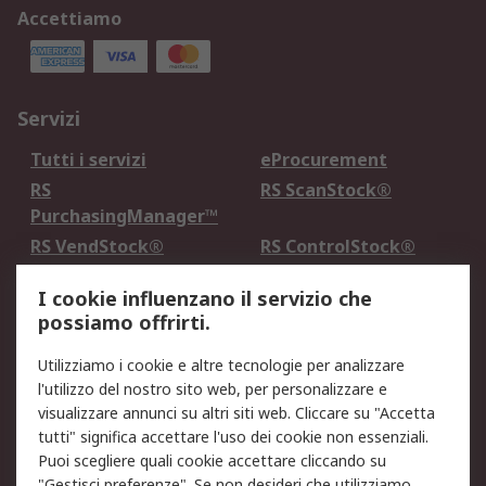
Accettiamo
Servizi
Tutti i servizi
eProcurement
RS
RS ScanStock®
PurchasingManager™
RS VendStock®
RS ControlStock®
Servizio di taratura
MePA
I cookie influenzano il servizio che
possiamo offrirti.
Legale
Utilizziamo i cookie e altre tecnologie per analizzare
Informativa Cookie
Informativa Privacy -
l'utilizzo del nostro sito web, per personalizzare e
Aggiornata
visualizzare annunci su altri siti web. Cliccare su "Accetta
Email Security
Termini d'uso
tutti" significa accettare l'uso dei cookie non essenziali.
Condizioni di vendita
Condizioni generali di
Puoi scegliere quali cookie accettare cliccando su
servizio
"Gestisci preferenze". Se non desideri che utilizziamo