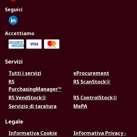
Seguici
Accettiamo
Servizi
Tutti i servizi
eProcurement
RS
RS ScanStock®
PurchasingManager™
RS VendStock®
RS ControlStock®
Servizio di taratura
MePA
Legale
Informativa Cookie
Informativa Privacy -