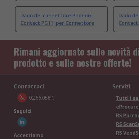
Dado del connettore Phoenix
Dado de
Contact PG11, per Connettore
Contact
Rimani aggiornato sulle novità d
prodotto e sulle nostre offerte!
Contattaci
Servizi
02.66.058.1
Tutti i se
eProcur
Seguici
RS Purc
RS Scan
RS Vend
Accettiamo