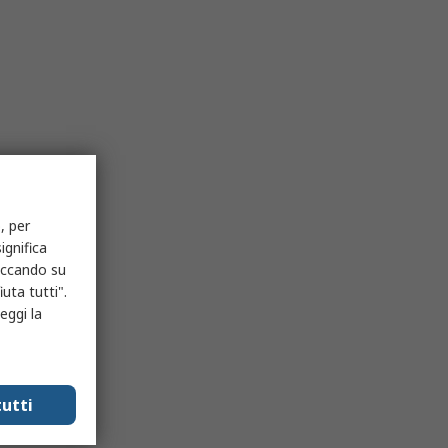
, per
ignifica
liccando su
uta tutti".
eggi la
utti