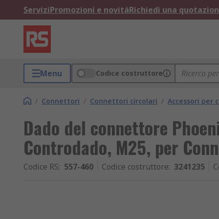
Servizi
Promozioni e novità
Richiedi una quotazio
Menu
Codice costruttore
/
Connettori
/
Connettori circolari
/
Accessori per c
Dado del connettore Phoeni
Controdado, M25, per Conn
Codice RS
:
557-460
Codice costruttore
:
3241235
C