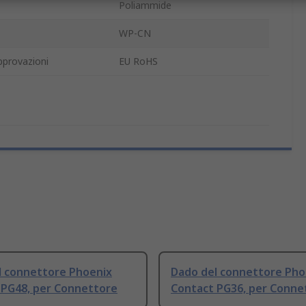
Poliammide
WP-CN
pprovazioni
EU RoHS
l connettore Phoenix
Dado del connettore Pho
 PG48, per Connettore
Contact PG36, per Conne