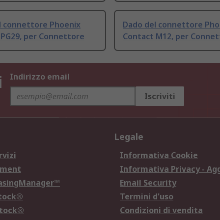
l connettore Phoenix
Dado del connettore Pho
 PG29, per Connettore
Contact M12, per Connet
i
Indirizzo email
Iscriviti
Legale
rvizi
Informativa Cookie
ement
Informativa Privacy - Ag
hasingManager™
Email Security
Stock®
Termini d'uso
Stock®
Condizioni di vendita