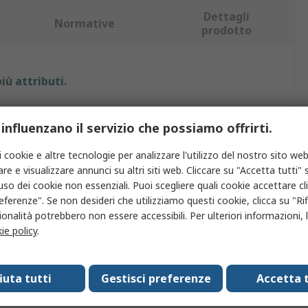
Dettagli
Normative
prodotto
iù attributi.
Valore
 influenzano il servizio che possiamo offrirti.
Phoenix Contact
i cookie e altre tecnologie per analizzare l'utilizzo del nostro sito web
re e visualizzare annunci su altri siti web. Cliccare su "Accetta tutti" s
tto
Dado del connettore
'uso dei cookie non essenziali. Puoi scegliere quali cookie accettare c
eferenze". Se non desideri che utilizziamo questi cookie, clicca su "Rifi
 guscio
M25
onalità potrebbero non essere accessibili. Per ulteriori informazioni, l
orio
Controdado
ie policy
.
e con
Connettore
fiuta tutti
Gestisci preferenze
Accetta t
Nero