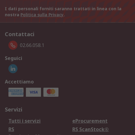
I dati personali forniti saranno trattati in linea con la
nostra
Politica sulla Privacy
.
Contattaci
02.66.058.1
Seguici
Accettiamo
Servizi
Tutti i servizi
eProcurement
RS
RS ScanStock®