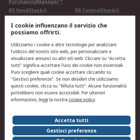
PurchasingManager™
RS VendStock®
RS ControlStock®
Servizio di taratura
MePA
I cookie influenzano il servizio che
possiamo offrirti.
Legale
Utilizziamo i cookie e altre tecnologie per analizzare
Informativa Cookie
Informativa Privacy -
l'utilizzo del nostro sito web, per personalizzare e
Aggiornata
visualizzare annunci su altri siti web. Cliccare su "Accetta
Email Security
Termini d'uso
tutti" significa accettare l'uso dei cookie non essenziali.
Condizioni di vendita
Condizioni generali di
Puoi scegliere quali cookie accettare cliccando su
servizio
"Gestisci preferenze". Se non desideri che utilizziamo
questi cookie, clicca su "Rifiuta tutti". Alcune funzionalità
Etica e responsabilità
potrebbero non essere accessibili. Per ulteriori
informazioni, leggi la nostra
cookie policy
.
Chi Siamo
Chi Siamo
Contattaci
Accetta tutti
Supporto
ESG
Gestisci preferenze
Carriere
RS Group