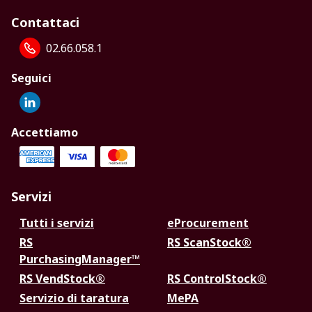
Contattaci
02.66.058.1
Seguici
Accettiamo
Servizi
Tutti i servizi
eProcurement
RS
RS ScanStock®
PurchasingManager™
RS VendStock®
RS ControlStock®
Servizio di taratura
MePA