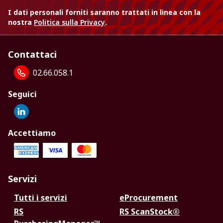
I dati personali forniti saranno trattati in linea con la
nostra
Politica sulla Privacy
.
Contattaci
02.66.058.1
Seguici
Accettiamo
Servizi
Tutti i servizi
eProcurement
RS
RS ScanStock®