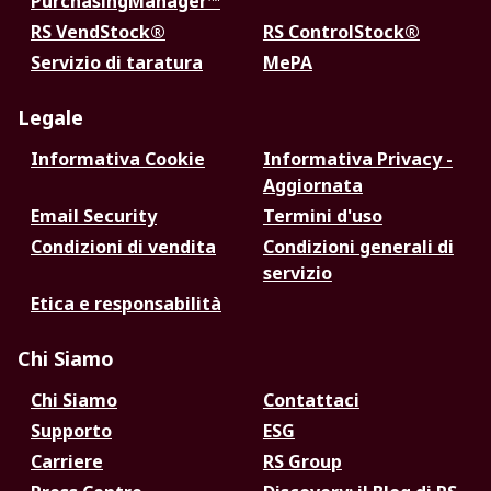
PurchasingManager™
RS VendStock®
RS ControlStock®
Servizio di taratura
MePA
Legale
Informativa Cookie
Informativa Privacy -
Aggiornata
Email Security
Termini d'uso
Condizioni di vendita
Condizioni generali di
servizio
Etica e responsabilità
Chi Siamo
Chi Siamo
Contattaci
Supporto
ESG
Carriere
RS Group