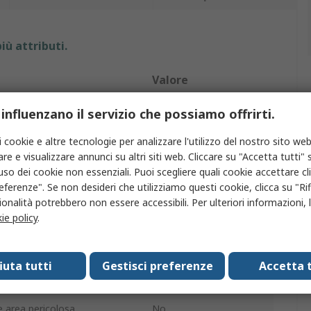
iù attributi.
Valore
Phoenix Contact
 influenzano il servizio che possiamo offrirti.
to
Connettore
i cookie e altre tecnologie per analizzare l'utilizzo del nostro sito web
re e visualizzare annunci su altri siti web. Cliccare su "Accetta tutti" s
rio
Connettore
'uso dei cookie non essenziali. Puoi scegliere quali cookie accettare c
eferenze". Se non desideri che utilizziamo questi cookie, clicca su "Rifi
SCP
onalità potrebbero non essere accessibili. Per ulteriori informazioni, l
ie policy
.
Arancione
Rame
fiuta tutti
Gestisci preferenze
Accetta t
rovazioni
RoHS
e area pericolosa
No