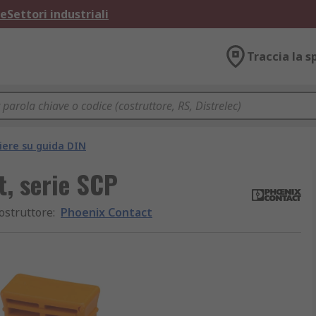
ne
Settori industriali
Traccia la s
iere su guida DIN
, serie SCP
ostruttore
:
Phoenix Contact