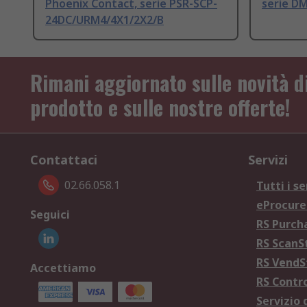
Phoenix Contact, serie PSR-SCP-
serie D
24DC/URM4/4X1/2X2/B
Rimani aggiornato sulle novità d
prodotto e sulle nostre offerte!
Contattaci
Servizi
02.66.058.1
Tutti i se
eProcur
Seguici
RS Purc
RS Scan
RS Vend
Accettiamo
RS Contr
Servizio 