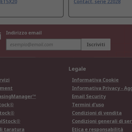
MET5X20
Contact, serie 22028
i
Indirizzo email
Iscriviti
Legale
rvizi
Informativa Cookie
ement
Informativa Privacy - Ag
hasingManager™
Email Security
Stock®
Termini d'uso
Stock®
Condizioni di vendita
olStock®
Condizioni generali di ser
di taratura
Etica e responsabilità