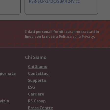
PSR-SCP-24DC/SIM4 24V cc
I dati personali forniti saranno trattati in
linea con la nostra
Politica sulla Privacy
.
Chi Siamo
Chi Siamo
giornata
Contattaci
Supporto
ESG
Carriere
vizio
RS Group
Press Centre