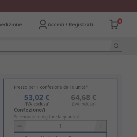
0
pedizione
Accedi / Registrati
Prezzo per 1 confezione da 10 unità*
53,02 €
64,68 €
(IVA esclusa)
(IVA inclusa)
Add
Confezione/i
to
Selezionare o digitare la quantità
Basket