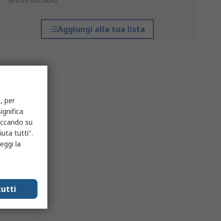
*prezzo indicativo
Aggiungi alla tua lista
, per
ignifica
liccando su
uta tutti".
eggi la
utti