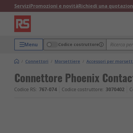
Servizi
Promozioni e novità
Richiedi una quotazio
Menu
Codice costruttore
/
Connettori
/
Morsettiere
/
Accessori per morsett
Connettore Phoenix Contact
Codice RS
:
767-074
Codice costruttore
:
3070402
C