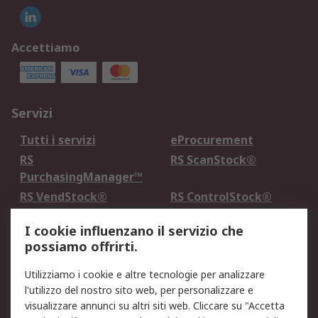
Accettiamo
Servizi
Tutti i servizi
eProcurement
RS
RS ScanStock®
PurchasingManager™
RS VendStock®
RS ControlStock®
Servizio di taratura
MePA
I cookie influenzano il servizio che
possiamo offrirti.
Legale
Utilizziamo i cookie e altre tecnologie per analizzare
Informativa Cookie
Informativa Privacy -
l'utilizzo del nostro sito web, per personalizzare e
Aggiornata
visualizzare annunci su altri siti web. Cliccare su "Accetta
Email Security
Termini d'uso