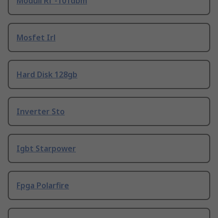
Moduli Rf -101dbm
Mosfet Irl
Hard Disk 128gb
Inverter Sto
Igbt Starpower
Fpga Polarfire