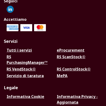
Seguici
Accettiamo
Servizi
Tutti i servizi
eProcurement
RS
RS ScanStock®
PurchasingManager™
RS VendStock®
RS ControlStock®
Servizio di taratura
MePA
Legale
Informativa Cookie
Informativa Privacy -
Aggiornata