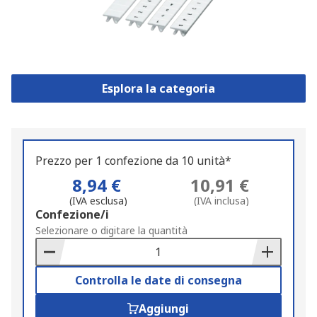
Esplora la categoria
Prezzo per 1 confezione da 10 unità*
8,94 €
10,91 €
(IVA esclusa)
(IVA inclusa)
Add
Confezione/i
to
Selezionare o digitare la quantità
Basket
Controlla le date di consegna
Aggiungi