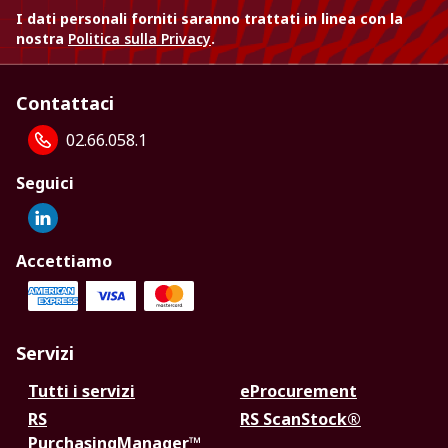
I dati personali forniti saranno trattati in linea con la
nostra
Politica sulla Privacy
.
Contattaci
02.66.058.1
Seguici
Accettiamo
Servizi
Tutti i servizi
eProcurement
RS
RS ScanStock®
PurchasingManager™