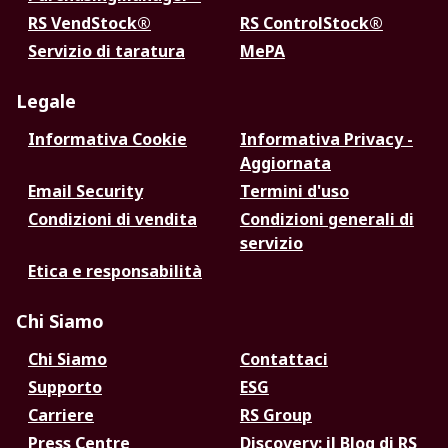
RS VendStock®
RS ControlStock®
Servizio di taratura
MePA
Legale
Informativa Cookie
Informativa Privacy -
Aggiornata
Email Security
Termini d'uso
Condizioni di vendita
Condizioni generali di
servizio
Etica e responsabilità
Chi Siamo
Chi Siamo
Contattaci
Supporto
ESG
Carriere
RS Group
Press Centre
Discovery: il Blog di RS