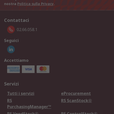
nostra
Politica sulla Privacy
.
Contattaci
02.66.058.1
Seguici
Accettiamo
Servizi
Tutti i servizi
eProcurement
RS
RS ScanStock®
PurchasingManager™
RS VendStock®
RS ControlStock®