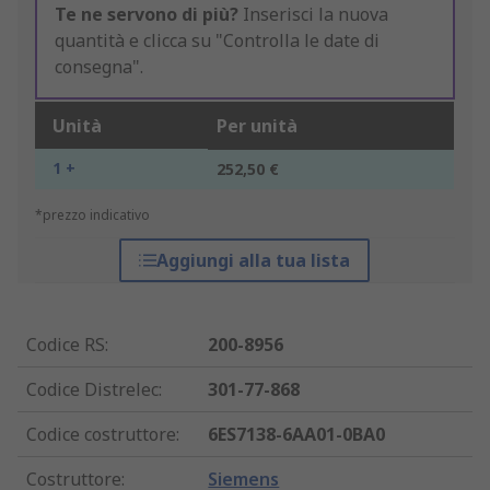
Te ne servono di più?
Inserisci la nuova
quantità e clicca su "Controlla le date di
consegna".
Unità
Per unità
1 +
252,50 €
*prezzo indicativo
Aggiungi alla tua lista
Codice RS
:
200-8956
Codice Distrelec
:
301-77-868
Codice costruttore
:
6ES7138-6AA01-0BA0
Costruttore
:
Siemens