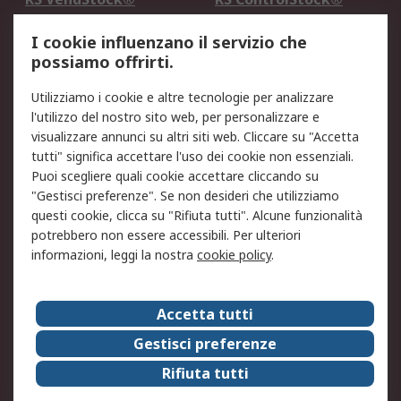
Servizio di taratura
MePA
I cookie influenzano il servizio che
possiamo offrirti.
Legale
Utilizziamo i cookie e altre tecnologie per analizzare
Informativa Cookie
Informativa Privacy -
l'utilizzo del nostro sito web, per personalizzare e
Aggiornata
visualizzare annunci su altri siti web. Cliccare su "Accetta
Email Security
Termini d'uso
tutti" significa accettare l'uso dei cookie non essenziali.
Condizioni di vendita
Condizioni generali di
Puoi scegliere quali cookie accettare cliccando su
servizio
"Gestisci preferenze". Se non desideri che utilizziamo
questi cookie, clicca su "Rifiuta tutti". Alcune funzionalità
Etica e responsabilità
potrebbero non essere accessibili. Per ulteriori
informazioni, leggi la nostra
cookie policy
.
Chi Siamo
Chi Siamo
Contattaci
Accetta tutti
Supporto
ESG
Gestisci preferenze
Carriere
RS Group
Rifiuta tutti
Press Centre
Discovery: il Blog di RS