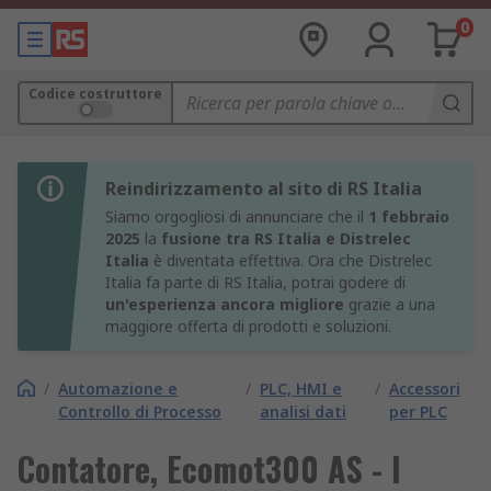
0
Codice costruttore
Reindirizzamento al sito di RS Italia
Siamo orgogliosi di annunciare che il
1 febbraio
2025
la
fusione tra RS Italia e Distrelec
Italia
è diventata effettiva. Ora che Distrelec
Italia fa parte di RS Italia, potrai godere di
un'esperienza ancora migliore
grazie a una
maggiore offerta di prodotti e soluzioni.
/
Automazione e
/
PLC, HMI e
/
Accessori
Controllo di Processo
analisi dati
per PLC
Contatore, Ecomot300 AS - I