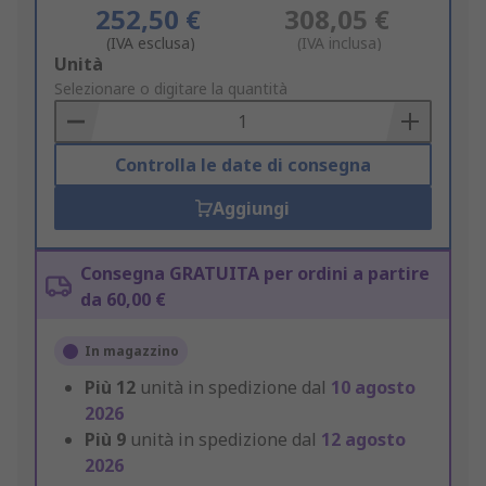
252,50 €
308,05 €
(IVA esclusa)
(IVA inclusa)
Add
Unità
to
Selezionare o digitare la quantità
Basket
Controlla le date di consegna
Aggiungi
Consegna GRATUITA per ordini a partire
da 60,00 €
In magazzino
Più
12
unità in spedizione dal
10 agosto
2026
Più
9
unità in spedizione dal
12 agosto
2026