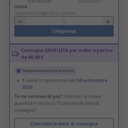
(IVA esclusa)
(IVA inclusa)
Add
Unità
to
Selezionare o digitare la quantità
Basket
Aggiungi
Consegna GRATUITA per ordini a partire
da 60,00 €
Temporaneamente esaurito
1
unità in spedizione dal
04 settembre
2026
Te ne servono di più?
Inserisci la nuova
quantità e clicca su "Controlla le date di
consegna".
Controlla le date di consegna