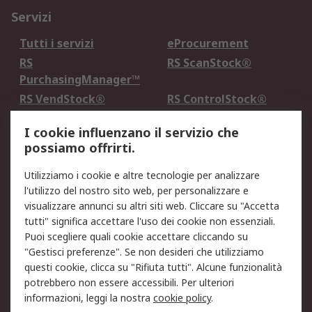
Servizi
Tutti i servizi
eProcurement
RS
RS ScanStock®
PurchasingManager™
RS VendStock®
RS ControlStock®
Servizio di taratura
MePA
I cookie influenzano il servizio che
possiamo offrirti.
Legale
Utilizziamo i cookie e altre tecnologie per analizzare
Informativa Cookie
Informativa Privacy -
l'utilizzo del nostro sito web, per personalizzare e
Aggiornata
visualizzare annunci su altri siti web. Cliccare su "Accetta
Email Security
Termini d'uso
tutti" significa accettare l'uso dei cookie non essenziali.
Condizioni di vendita
Condizioni generali di
Puoi scegliere quali cookie accettare cliccando su
servizio
"Gestisci preferenze". Se non desideri che utilizziamo
questi cookie, clicca su "Rifiuta tutti". Alcune funzionalità
Etica e responsabilità
potrebbero non essere accessibili. Per ulteriori
informazioni, leggi la nostra
cookie policy
.
Chi Siamo