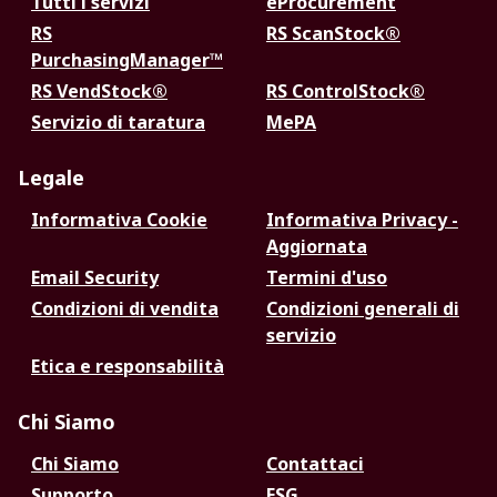
Tutti i servizi
eProcurement
RS
RS ScanStock®
PurchasingManager™
RS VendStock®
RS ControlStock®
Servizio di taratura
MePA
Legale
Informativa Cookie
Informativa Privacy -
Aggiornata
Email Security
Termini d'uso
Condizioni di vendita
Condizioni generali di
servizio
Etica e responsabilità
Chi Siamo
Chi Siamo
Contattaci
Supporto
ESG