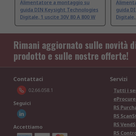
Alimentatore a montaggio su
Aliment
guida DIN Keysight Technologies
guida D
Digitale, 1 uscite 30V 80 A 800 W
Digitale
Rimani aggiornato sulle novità d
prodotto e sulle nostre offerte!
Contattaci
Servizi
02.66.058.1
Tutti i se
eProcur
Seguici
RS Purc
RS Scan
RS Vend
Accettiamo
RS Contr