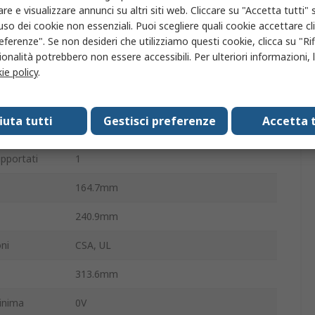
re e visualizzare annunci su altri siti web. Cliccare su "Accetta tutti" s
3
'uso dei cookie non essenziali. Puoi scegliere quali cookie accettare c
eferenze". Se non desideri che utilizziamo questi cookie, clicca su "Rifi
massima
30V
onalità potrebbero non essere accessibili. Per ulteriori informazioni, l
ie policy
.
90W
Digitale
fiuta tutti
Gestisci preferenze
Accetta t
Digitale
pportati
1
164.7mm
240.9mm
ni
CSA, UL
313.6mm
minima
0V