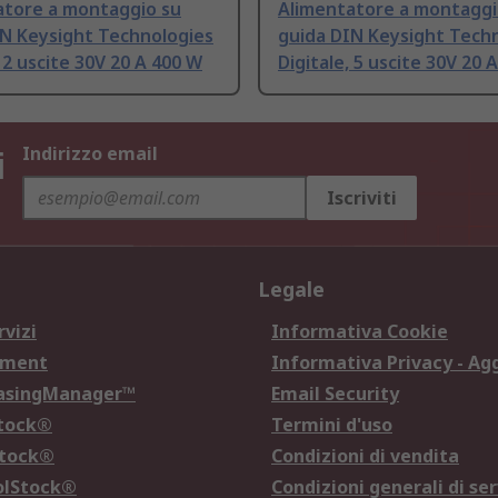
atore a montaggio su
Alimentatore a montaggi
IN Keysight Technologies
guida DIN Keysight Tech
, 2 uscite 30V 20 A 400 W
Digitale, 5 uscite 30V 20 
i
Indirizzo email
Iscriviti
Legale
rvizi
Informativa Cookie
ement
Informativa Privacy - Ag
hasingManager™
Email Security
Stock®
Termini d'uso
Stock®
Condizioni di vendita
olStock®
Condizioni generali di ser