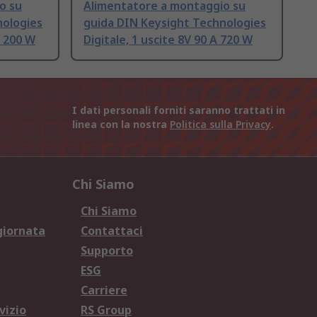
o su
Alimentatore a montaggio su
nologies
guida DIN Keysight Technologies
A 200 W
Digitale, 1 uscite 8V 90 A 720 W
I dati personali forniti saranno trattati in
linea con la nostra
Politica sulla Privacy
.
Chi Siamo
Chi Siamo
giornata
Contattaci
Supporto
ESG
Carriere
vizio
RS Group