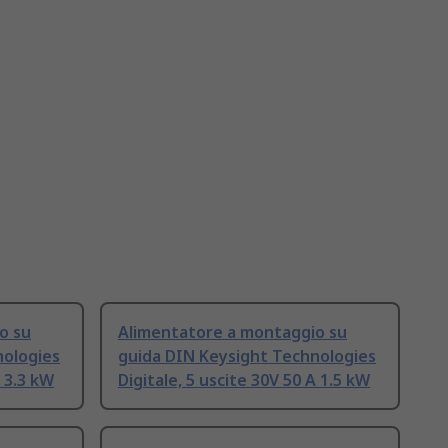
o su
Alimentatore a montaggio su
nologies
guida DIN Keysight Technologies
A 3.3 kW
Digitale, 5 uscite 30V 50 A 1.5 kW