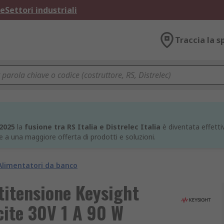
ne
Settori industriali
Traccia la s
 2025
la
fusione tra RS Italia e Distrelec Italia
è diventata effettiv
e a una maggiore offerta di prodotti e soluzioni.
Alimentatori da banco
titensione Keysight
cite 30V 1 A 90 W