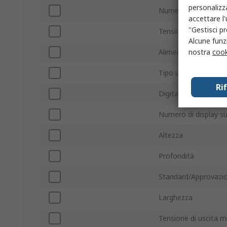
personalizza
Numero di uscite
accettare l
"Gestisci pr
Tensione di uscita 
Alcune funzi
nostra
cook
Alimentazione
Tipo uscita
Ri
Digitale/analogico
Numero di display su
Altezza
Profondità
Standard/Approvazio
Larghezza
Tensione di uscita 