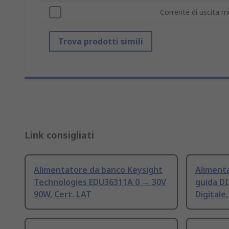
Corrente di uscita m
Trova prodotti simili
Link consigliati
Alimentatore da banco Keysight
Aliment
Technologies EDU36311A 0 → 30V
guida D
90W, Cert. LAT
Digitale