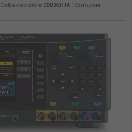
Codice costruttore
:
EDU36311A
Costruttore
: