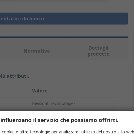
mentatori da banco
Dettagli
Normative
prodotto
iù attributi.
Valore
Keysight Technologies
Alimentatore da banco multitensione
 influenzano il servizio che possiamo offrirti.
massima
1A
i cookie e altre tecnologie per analizzare l'utilizzo del nostro sito web