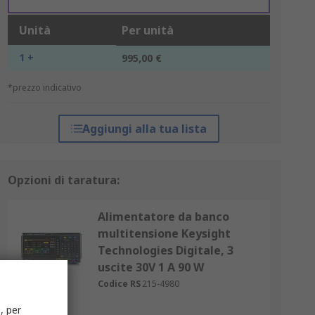
Unità
Per unità
1 +
995,00 €
*prezzo indicativo
Aggiungi alla tua lista
Opzioni di taratura:
Alimentatore da banco
multitensione Keysight
Technologies Digitale, 3
uscite 30V 1 A 90 W
Codice RS
215-4980
Unità
, per