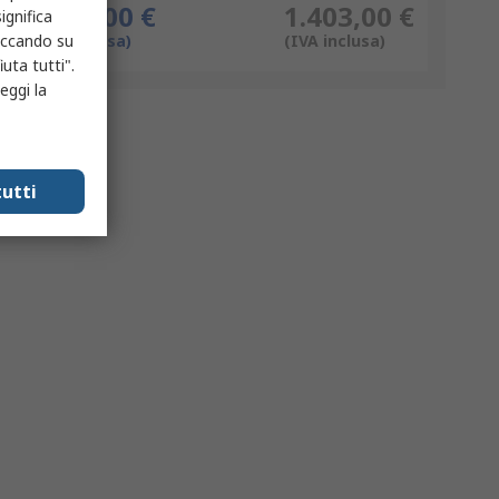
1.150,00 €
1.403,00 €
ignifica
liccando su
(IVA esclusa)
(IVA inclusa)
uta tutti".
eggi la
utti