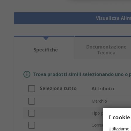
Visualizza Ali
Documentazione
Specifiche
Tecnica
Trova prodotti simili selezionando uno o p
Seleziona tutto
Attributo
Marchio
Tipo prodotto
I cookie
Corrente di uscita 
Utilizziamo 