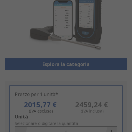
Esplora la categoria
Prezzo per 1 unità*
2015,77 €
2459,24 €
(IVA esclusa)
(IVA inclusa)
Add
Unità
to
Selezionare o digitare la quantità
Basket