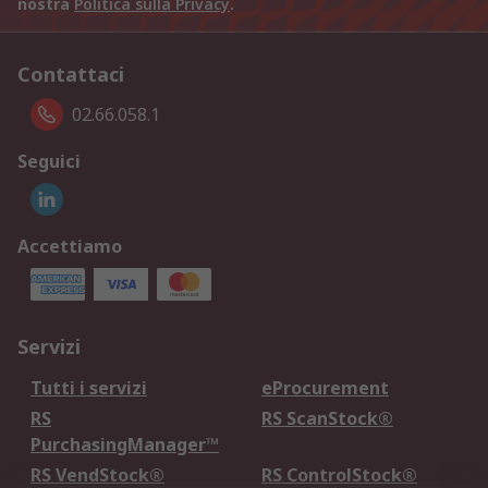
nostra
Politica sulla Privacy
.
Contattaci
02.66.058.1
Seguici
Accettiamo
Servizi
Tutti i servizi
eProcurement
RS
RS ScanStock®
PurchasingManager™
RS VendStock®
RS ControlStock®