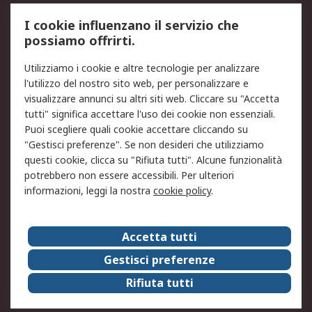
Servizio di taratura
MePA
I cookie influenzano il servizio che
possiamo offrirti.
Legale
Utilizziamo i cookie e altre tecnologie per analizzare
Informativa Cookie
Informativa Privacy -
l'utilizzo del nostro sito web, per personalizzare e
Aggiornata
visualizzare annunci su altri siti web. Cliccare su "Accetta
Email Security
Termini d'uso
tutti" significa accettare l'uso dei cookie non essenziali.
Condizioni di vendita
Condizioni generali di
Puoi scegliere quali cookie accettare cliccando su
servizio
"Gestisci preferenze". Se non desideri che utilizziamo
questi cookie, clicca su "Rifiuta tutti". Alcune funzionalità
Etica e responsabilità
potrebbero non essere accessibili. Per ulteriori
informazioni, leggi la nostra
cookie policy
.
Chi Siamo
Chi Siamo
Contattaci
Accetta tutti
Supporto
ESG
Gestisci preferenze
Carriere
RS Group
Rifiuta tutti
Press Centre
Discovery: il Blog di RS