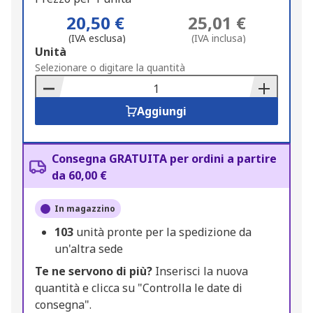
20,50 €
25,01 €
(IVA esclusa)
(IVA inclusa)
Add
Unità
to
Selezionare o digitare la quantità
Basket
Aggiungi
Consegna GRATUITA per ordini a partire
da 60,00 €
In magazzino
103
unità pronte per la spedizione da
un'altra sede
Te ne servono di più?
Inserisci la nuova
quantità e clicca su "Controlla le date di
consegna".