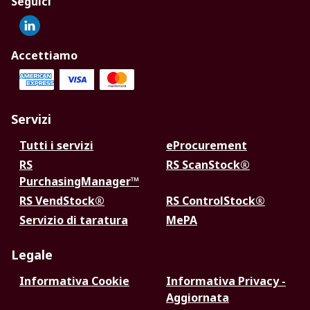
Seguici
Accettiamo
Servizi
Tutti i servizi
eProcurement
RS
RS ScanStock®
PurchasingManager™
RS VendStock®
RS ControlStock®
Servizio di taratura
MePA
Legale
Informativa Cookie
Informativa Privacy -
Aggiornata