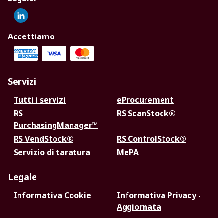
Accettiamo
Servizi
Tutti i servizi
eProcurement
RS
RS ScanStock®
PurchasingManager™
RS VendStock®
RS ControlStock®
Servizio di taratura
MePA
Legale
Informativa Cookie
Informativa Privacy -
Aggiornata