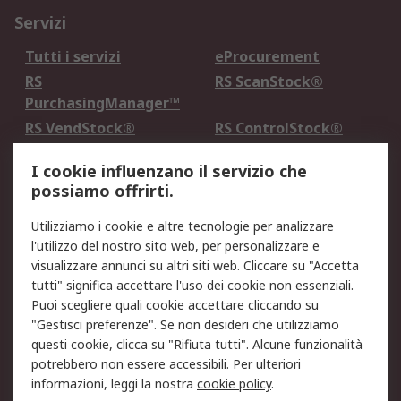
Servizi
Tutti i servizi
eProcurement
RS
RS ScanStock®
PurchasingManager™
RS VendStock®
RS ControlStock®
Servizio di taratura
MePA
I cookie influenzano il servizio che
possiamo offrirti.
Legale
Utilizziamo i cookie e altre tecnologie per analizzare
Informativa Cookie
Informativa Privacy -
l'utilizzo del nostro sito web, per personalizzare e
Aggiornata
visualizzare annunci su altri siti web. Cliccare su "Accetta
Email Security
Termini d'uso
tutti" significa accettare l'uso dei cookie non essenziali.
Condizioni di vendita
Condizioni generali di
Puoi scegliere quali cookie accettare cliccando su
servizio
"Gestisci preferenze". Se non desideri che utilizziamo
questi cookie, clicca su "Rifiuta tutti". Alcune funzionalità
Etica e responsabilità
potrebbero non essere accessibili. Per ulteriori
informazioni, leggi la nostra
cookie policy
.
Chi Siamo