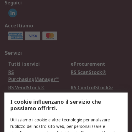
Seguici
Accettiamo
Servizi
Tutti i servizi
eProcurement
RS
RS ScanStock®
PurchasingManager™
RS VendStock®
RS ControlStock®
Servizio di taratura
MePA
I cookie influenzano il servizio che
possiamo offrirti.
Legale
Utilizziamo i cookie e altre tecnologie per analizzare
Informativa Cookie
Informativa Privacy -
l'utilizzo del nostro sito web, per personalizzare e
Aggiornata