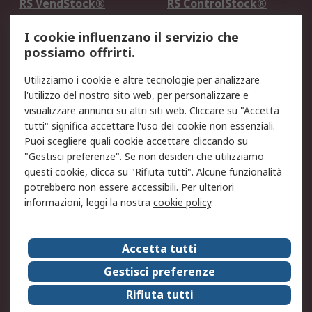
RS VendStock®
RS ControlStock®
Servizio di taratura
MePA
I cookie influenzano il servizio che
possiamo offrirti.
Legale
Utilizziamo i cookie e altre tecnologie per analizzare
Informativa Cookie
Informativa Privacy -
l'utilizzo del nostro sito web, per personalizzare e
Aggiornata
visualizzare annunci su altri siti web. Cliccare su "Accetta
Email Security
Termini d'uso
tutti" significa accettare l'uso dei cookie non essenziali.
Condizioni di vendita
Condizioni generali di
Puoi scegliere quali cookie accettare cliccando su
servizio
"Gestisci preferenze". Se non desideri che utilizziamo
questi cookie, clicca su "Rifiuta tutti". Alcune funzionalità
Etica e responsabilità
potrebbero non essere accessibili. Per ulteriori
informazioni, leggi la nostra
cookie policy
.
Chi Siamo
Chi Siamo
Contattaci
Accetta tutti
Supporto
ESG
Gestisci preferenze
Carriere
RS Group
Rifiuta tutti
Press Centre
Discovery: il Blog di RS