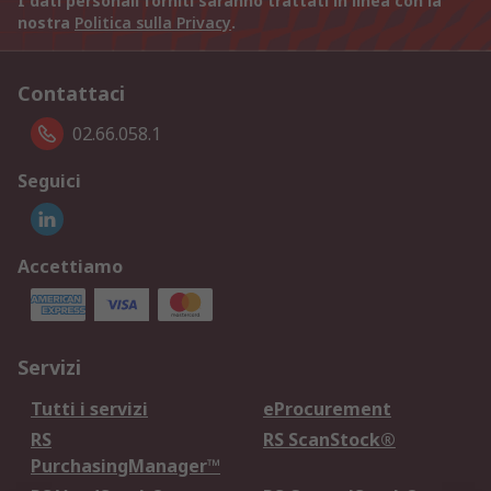
I dati personali forniti saranno trattati in linea con la
nostra
Politica sulla Privacy
.
Contattaci
02.66.058.1
Seguici
Accettiamo
Servizi
Tutti i servizi
eProcurement
RS
RS ScanStock®
PurchasingManager™