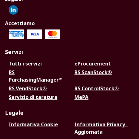
Accettiamo
Servizi
Tutti i servizi
eProcurement
RS
RS ScanStock®
PurchasingManager™
RS VendStock®
RS ControlStock®
Servizio di taratura
MePA
Legale
Informativa Cookie
Informativa Privacy -
Aggiornata