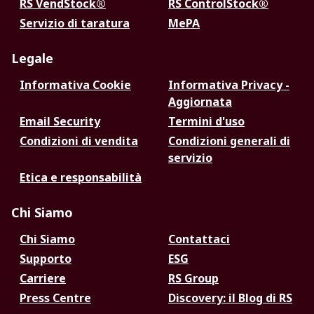
RS VendStock®
RS ControlStock®
Servizio di taratura
MePA
Legale
Informativa Cookie
Informativa Privacy -
Aggiornata
Email Security
Termini d'uso
Condizioni di vendita
Condizioni generali di
servizio
Etica e responsabilità
Chi Siamo
Chi Siamo
Contattaci
Supporto
ESG
Carriere
RS Group
Press Centre
Discovery: il Blog di RS