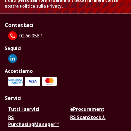
I dati personali forniti saranno trattati in linea con la
nostra
Politica sulla Privacy
.
Contattaci
02.66.058.1
Seguici
Accettiamo
Servizi
Tutti i servizi
eProcurement
RS
RS ScanStock®
PurchasingManager™