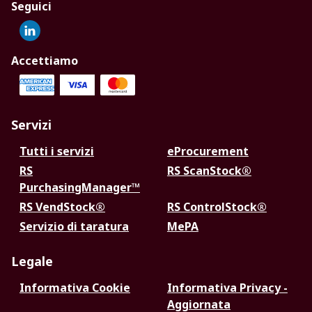
Seguici
Accettiamo
Servizi
Tutti i servizi
eProcurement
RS
RS ScanStock®
PurchasingManager™
RS VendStock®
RS ControlStock®
Servizio di taratura
MePA
Legale
Informativa Cookie
Informativa Privacy -
Aggiornata