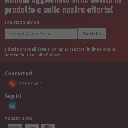
prodotto e sulle nostre offerte!
Indirizzo email
Iscriviti
I dati personali forniti saranno trattati in linea con la
nostra
Politica sulla Privacy
.
Contattaci
02.66.058.1
Seguici
Accettiamo