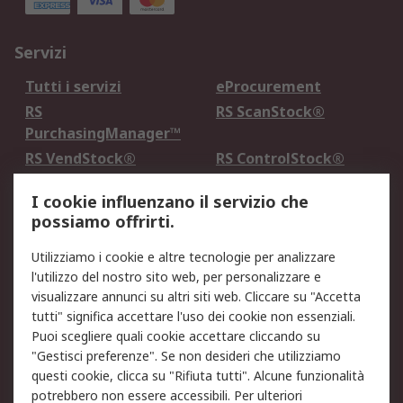
Servizi
Tutti i servizi
eProcurement
RS
RS ScanStock®
PurchasingManager™
RS VendStock®
RS ControlStock®
Servizio di taratura
MePA
I cookie influenzano il servizio che
possiamo offrirti.
Legale
Utilizziamo i cookie e altre tecnologie per analizzare
Informativa Cookie
Informativa Privacy -
l'utilizzo del nostro sito web, per personalizzare e
Aggiornata
visualizzare annunci su altri siti web. Cliccare su "Accetta
Email Security
Termini d'uso
tutti" significa accettare l'uso dei cookie non essenziali.
Condizioni di vendita
Condizioni generali di
Puoi scegliere quali cookie accettare cliccando su
servizio
"Gestisci preferenze". Se non desideri che utilizziamo
questi cookie, clicca su "Rifiuta tutti". Alcune funzionalità
Etica e responsabilità
potrebbero non essere accessibili. Per ulteriori