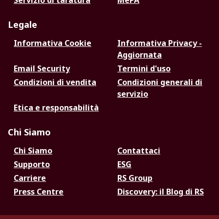
Servizio di taratura
MePA
Legale
Informativa Cookie
Informativa Privacy -
Aggiornata
Email Security
Termini d'uso
Condizioni di vendita
Condizioni generali di
servizio
Etica e responsabilità
Chi Siamo
Chi Siamo
Contattaci
Supporto
ESG
Carriere
RS Group
Press Centre
Discovery: il Blog di RS