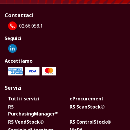
Contattaci
02.66.058.1
Seguici
Accettiamo
Servizi
Tutti i servizi
eProcurement
RS
RS ScanStock®
PurchasingManager™
RS VendStock®
RS ControlStock®