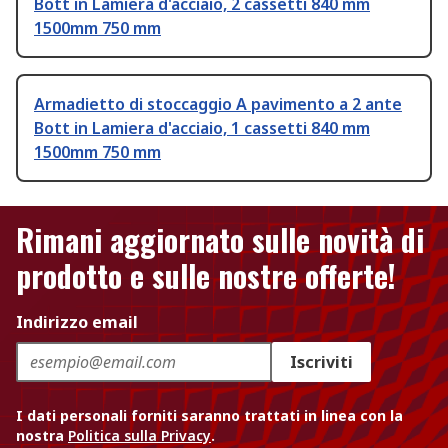
Bott in Lamiera d'acciaio, 2 cassetti 840 mm
1500mm 750 mm
Armadietto di stoccaggio A pavimento a 2 ante
Bott in Lamiera d'acciaio, 1 cassetti 840 mm
1500mm 750 mm
Rimani aggiornato sulle novità di
prodotto e sulle nostre offerte!
Indirizzo email
Iscriviti
I dati personali forniti saranno trattati in linea con la
nostra
Politica sulla Privacy
.