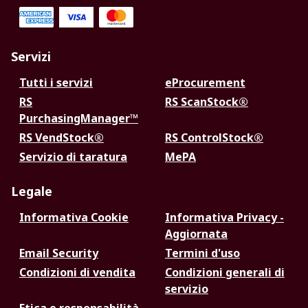
Servizi
Tutti i servizi
eProcurement
RS
RS ScanStock®
PurchasingManager™
RS VendStock®
RS ControlStock®
Servizio di taratura
MePA
Legale
Informativa Cookie
Informativa Privacy -
Aggiornata
Email Security
Termini d'uso
Condizioni di vendita
Condizioni generali di
servizio