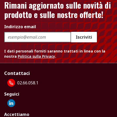
Rimani aggiornato sulle novità di
prodotto e sulle nostre offerte!
Indirizzo email
Iscriviti
I dati personali forniti saranno trattati in linea con la
nostra
Politica sulla Privacy
.
Contattaci
02.66.058.1
Seguici
Accettiamo