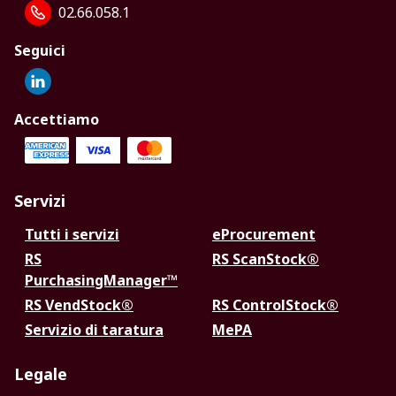
02.66.058.1
Seguici
Accettiamo
Servizi
Tutti i servizi
eProcurement
RS
RS ScanStock®
PurchasingManager™
RS VendStock®
RS ControlStock®
Servizio di taratura
MePA
Legale