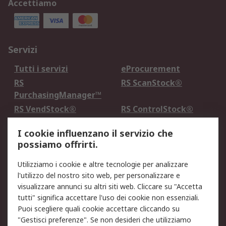
Accettiamo
Servizi
Tutti i servizi
eProcurement
RS
RS ScanStock®
PurchasingManager™
RS VendStock®
RS ControlStock®
Servizio di taratura
MePA
I cookie influenzano il servizio che
possiamo offrirti.
Legale
Utilizziamo i cookie e altre tecnologie per analizzare
Informativa Cookie
Informativa Privacy -
l'utilizzo del nostro sito web, per personalizzare e
Aggiornata
visualizzare annunci su altri siti web. Cliccare su "Accetta
Email Security
Termini d'uso
tutti" significa accettare l'uso dei cookie non essenziali.
Condizioni di vendita
Condizioni generali di
Puoi scegliere quali cookie accettare cliccando su
servizio
"Gestisci preferenze". Se non desideri che utilizziamo