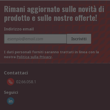
Rimani aggiornato sulle novità di
prodotto e sulle nostre offerte!
Indirizzo email
Iscriviti
I dati personali forniti saranno trattati in linea con la
nostra
Politica sulla Privacy
.
Contattaci
02.66.058.1
Seguici