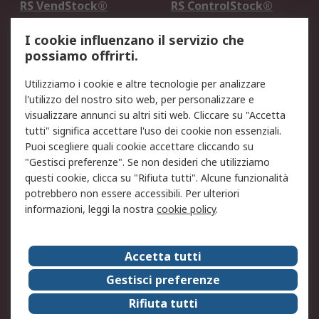
RS VendStock®
RS ControlStock®
Servizio di taratura
MePA
I cookie influenzano il servizio che
possiamo offrirti.
Legale
Utilizziamo i cookie e altre tecnologie per analizzare
Informativa Cookie
Informativa Privacy -
l'utilizzo del nostro sito web, per personalizzare e
Aggiornata
visualizzare annunci su altri siti web. Cliccare su "Accetta
Email Security
Termini d'uso
tutti" significa accettare l'uso dei cookie non essenziali.
Condizioni di vendita
Condizioni generali di
Puoi scegliere quali cookie accettare cliccando su
servizio
"Gestisci preferenze". Se non desideri che utilizziamo
questi cookie, clicca su "Rifiuta tutti". Alcune funzionalità
Etica e responsabilità
potrebbero non essere accessibili. Per ulteriori
informazioni, leggi la nostra
cookie policy
.
Chi Siamo
Chi Siamo
Contattaci
Accetta tutti
Supporto
ESG
Gestisci preferenze
Carriere
RS Group
Rifiuta tutti
Press Centre
Discovery: il Blog di RS