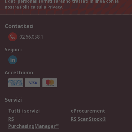
I dati personali forniti saranno trattati in linea con la
nostra
Politica sulla Privacy
.
Contattaci
02.66.058.1
Seguici
Accettiamo
Servizi
Tutti i servizi
eProcurement
RS
RS ScanStock®
PurchasingManager™