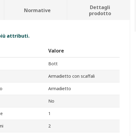
Dettagli
Normative
prodotto
iù attributi.
Valore
Bott
Armadietto con scaffali
to
Armadietto
No
te
1
ni
2