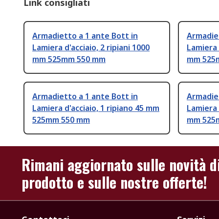
Link consigliati
Armadietto a 1 ante Bott in
Armadiet
Lamiera d'acciaio, 2 ripiani 1000
Lamiera d
mm 525mm 550 mm
mm 525
Armadietto a 1 ante Bott in
Armadiet
Lamiera d'acciaio, 1 ripiano 45 mm
Lamiera 
525mm 550 mm
mm 525
Rimani aggiornato sulle novità d
prodotto e sulle nostre offerte!