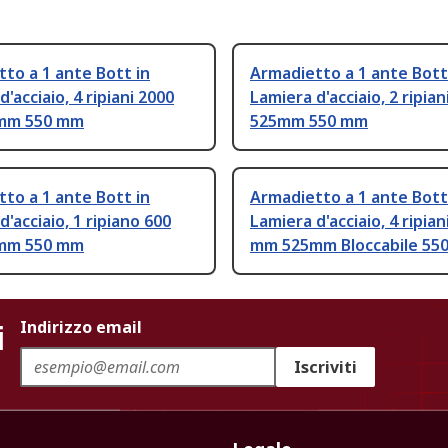
to a 1 ante Bott in
Armadietto a 1 ante Bott
'acciaio, 4 ripiani 2000
Lamiera d'acciaio, 2 ripia
mm 550 mm
525mm 550 mm
to a 1 ante Bott in
Armadietto a 1 ante Bott
d'acciaio, 1 ripiano 600
Lamiera d'acciaio, 4 ripian
mm 550 mm
mm 525mm Bloccabile 55
i
Indirizzo email
Iscriviti