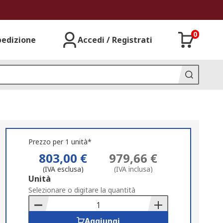
0
pedizione
Accedi / Registrati
Prezzo per 1 unità*
803,00 €
979,66 €
(IVA esclusa)
(IVA inclusa)
Add
Unità
to
Selezionare o digitare la quantità
Basket
Aggiungi