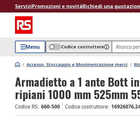
Servizi
Promozioni e novità
Richiedi una quotazio
Menu
Codice costruttore
/
Accesso, Stoccaggio e Movimentazione merci
/
Mo
Armadietto a 1 ante Bott in
ripiani 1000 mm 525mm 
Codice RS
:
660-500
Codice costruttore
:
16926076.2