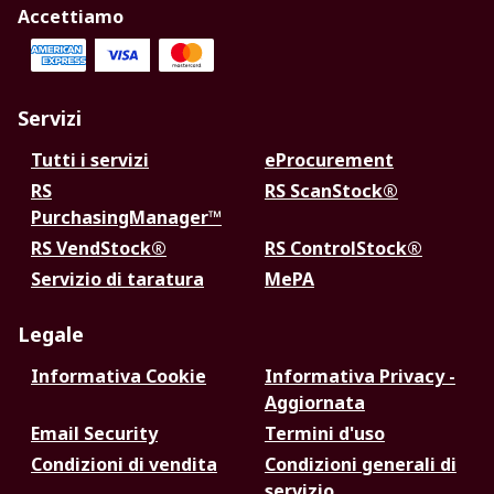
Accettiamo
Servizi
Tutti i servizi
eProcurement
RS
RS ScanStock®
PurchasingManager™
RS VendStock®
RS ControlStock®
Servizio di taratura
MePA
Legale
Informativa Cookie
Informativa Privacy -
Aggiornata
Email Security
Termini d'uso
Condizioni di vendita
Condizioni generali di
servizio