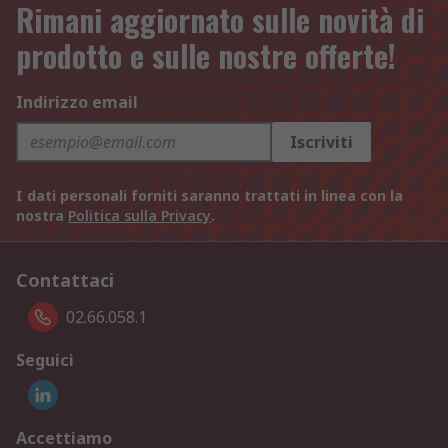
Rimani aggiornato sulle novità di
prodotto e sulle nostre offerte!
Indirizzo email
Iscriviti
I dati personali forniti saranno trattati in linea con la
nostra
Politica sulla Privacy
.
Contattaci
02.66.058.1
Seguici
Accettiamo