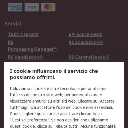
Servizi
Tutti i servizi
eProcurement
RS
RS ScanStock®
PurchasingManager™
RS VendStock®
RS ControlStock®
Servizio di taratura
MePA
I cookie influenzano il servizio che
possiamo offrirti.
Legale
Utilizziamo i cookie e altre tecnologie per analizzare
Informativa Cookie
Informativa Privacy -
l'utilizzo del nostro sito web, per personalizzare e
Aggiornata
visualizzare annunci su altri siti web. Cliccare su "Accetta
Email Security
Termini d'uso
tutti" significa accettare l'uso dei cookie non essenziali.
Condizioni di vendita
Condizioni generali di
Puoi scegliere quali cookie accettare cliccando su
servizio
"Gestisci preferenze". Se non desideri che utilizziamo
questi cookie, clicca su "Rifiuta tutti". Alcune funzionalità